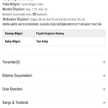
Yaka Bilgisi:
Yarım Boğaz Yaka
Model Ölçüleri:
Boy: 1.73, Kilo: 52
38
Modelin üzerindeki ürün
bedendir.
38 Beden Ölçüleri:
Göğüs:96 cm Bel:76 cm Kol:60 cm Boy:155 cm
ÜRÜN ABİYE KATEGORİSİNDE OLDUĞU İÇİN DEĞİŞİM MEVCUTTUR.İADE YOKTUR.
Kumaş Bilgisi
Payet\Organze Kumaş
Kalıp Bilgisi
Tam Kalıp
Yorumlar
(0)
Ödeme Seçenekleri
Ürün Önerileri
Kargo & Teslimat