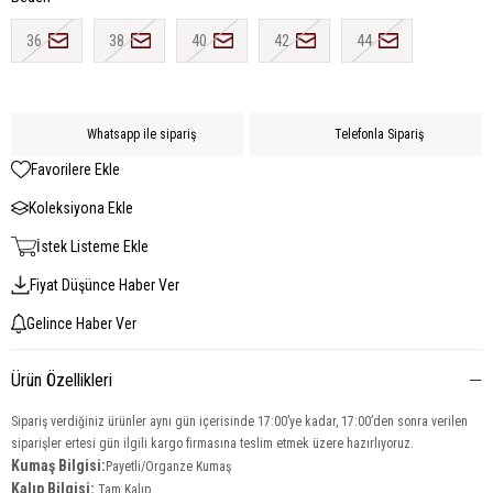
36
38
40
42
44
Whatsapp ile sipariş
Telefonla Sipariş
Favorilere Ekle
Koleksiyona Ekle
İstek Listeme Ekle
Fiyat Düşünce Haber Ver
Gelince Haber Ver
Ürün Özellikleri
Sipariş verdiğiniz ürünler aynı gün içerisinde 17:00’ye kadar, 17:00’den sonra verilen
siparişler ertesi gün ilgili kargo firmasına teslim etmek üzere hazırlıyoruz.
Kumaş Bilgisi:
Payetli/Organze Kumaş
Kalıp Bilgisi:
Tam Kalıp