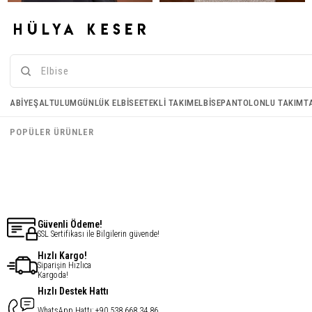
Janjan Kumaş Şal - Siyah
Portföy Çanta - Gümüş
ABIYE
ŞAL
TULUM
GÜNLÜK ELBISE
ETEKLI TAKIM
ELBISE
PANTOLONLU TAKIM
T
€16,43
€32,85
POPÜLER ÜRÜNLER
€13,14
€26,28
Güvenli Ödeme!
SSL Sertifikası ile Bilgilerin güvende!
Hızlı Kargo!
Siparişin Hızlıca
Kargoda!
Hızlı Destek Hattı
WhatsApp Hattı: +90 538 668 34 86