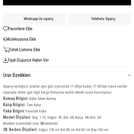
Whatsapp ile sipariş
Telefonla Sipariş
Favorilere Ekle
Koleksiyona Ekle
İstek Listeme Ekle
Fiyat Düşünce Haber Ver
Ürün Özellikleri
Sipariş verdiğiniz ürünler aynı gün içerisinde 17:00’ye kadar, 17:00’den sonra verilen
siparişler ertesi gün ilgili kargo firmasına teslim etmek üzere hazırlıyoruz.
Kumaş Bilgisi
: Kobe Saten Kumaş
Kalıp Bilgisi:
Tam Kalıp
Yaka
Bilgisi
:Yuvarlak Yaka
Model Ölçüleri:
Boy: 1.75, Göğüs: 92, Bel: 68, Kalça: 98, Kilo: 58
Modelin üzerindeki ürün
38
bedendir.
38 Beden Ölçüleri:
Göğüs:100 cm Bel:80 cm Kol:65 cm Boy:160 cm