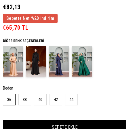
€82,13
Sepette Net %20 İndirim
€65,70 TL
DIĞER RENK SEÇENEKLERI
Beden
36
38
40
42
44