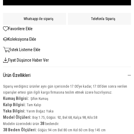
Whatsapp ile sipariş
Telefonla Sipariş
Favorilere Ekle
Koleksiyona Ekle
İstek Listeme Ekle
Fiyat Düşünce Haber Ver
Ürün Özellikleri
Sipariş verdiğiniz ürünler aynı gün içerisinde 17:00’ye kadar, 17:00’den sonra verilen
siparişler ertesi gün ilgili kargo firmasına teslim etmek üzere hazırlıyoruz.
Kumaş Bilgisi:
Şifon Kumaş
Kalıp Bilgisi:
Tam Kalıp
Yaka Bilgisi:
Yarım Boğaz Yaka
Model Ölçüleri:
Boy:1.75, Göğüs: 92, Bel:68, Kalça:98, Kilo:58
38
Modelin üzerindeki ürün
bedendir.
38 Beden Ölçüleri:
Göğüs:94 cm Bel:80 cm Kol:60 cm Boy:145 cm