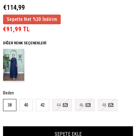
€114,99
Sepette Net %20 İndirim
€91,99 TL
DIĞER RENK SEÇENEKLERI
Beden
38
40
42
44
46
48