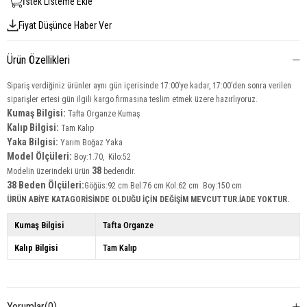
İstek Listeme Ekle
Fiyat Düşünce Haber Ver
Ürün Özellikleri
Sipariş verdiğiniz ürünler aynı gün içerisinde 17:00’ye kadar, 17:00’den sonra verilen
siparişler ertesi gün ilgili kargo firmasına teslim etmek üzere hazırlıyoruz.
Kumaş Bilgisi:
Tafta Organze Kumaş
Kalıp Bilgisi:
Tam Kalıp
Yaka Bilgisi:
Yarım Boğaz Yaka
Model Ölçüleri:
Boy:1.70, Kilo:52
38
Modelin üzerindeki ürün
bedendir.
38 Beden Ölçüleri:
Göğüs:92 cm Bel:76 cm Kol:62 cm Boy:150 cm
ÜRÜN ABİYE KATAGORİSİNDE OLDUĞU İÇİN DEĞİŞİM MEVCUTTUR.İADE YOKTUR.
Kumaş Bilgisi
Tafta Organze
Kalıp Bilgisi
Tam Kalıp
Yorumlar
(0)