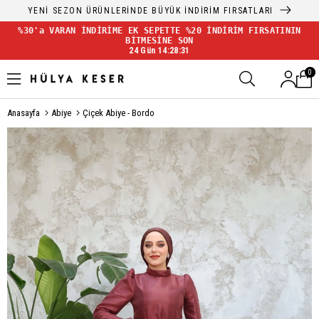
YENİ SEZON ÜRÜNLERİNDE BÜYÜK İNDİRİM FIRSATLARI
%30'a VARAN İNDİRİME EK SEPETTE %20 İNDİRİM FIRSATININ
BİTMESİNE SON
24 Gün 14:28:31
0
Anasayfa
Abiye
Çiçek Abiye - Bordo