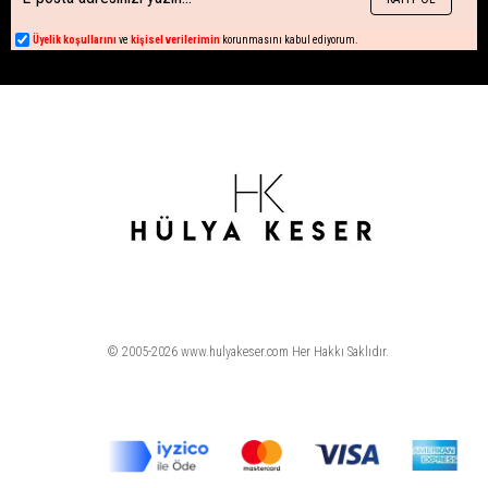
Üyelik koşullarını
ve
kişisel verilerimin
korunmasını kabul ediyorum.
© 2005-2026 www.hulyakeser.com Her Hakkı Saklıdır.