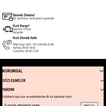
Güvenli Ödeme!
SSL Sertifikası ile Bilgilerin güvende!
Hızlı Kargo!
Siparişin Hızlıca
Kargoda!
Hızlı Destek Hattı
WhatsApp Hattı: +90 538 668 34 86
Haftaiçi 09:00-18:00
Cumartesi 09:00-13:00
KURUMSAL
SÖZLEŞMELER
YARDIM
E-Bülten'e üye olun ve indirimlerden ilk siz haberdar olun!
KAYIT OL