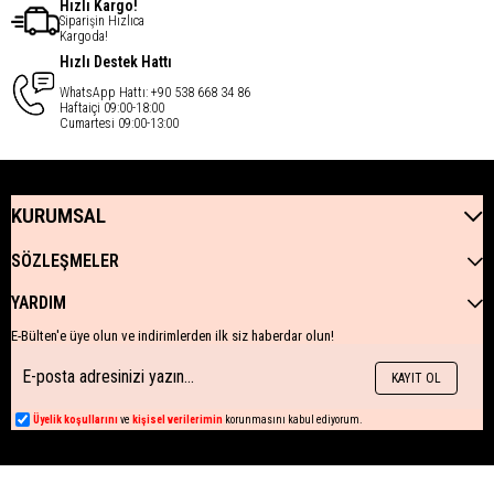
Hızlı Kargo!
Siparişin Hızlıca
Kargoda!
Hızlı Destek Hattı
WhatsApp Hattı: +90 538 668 34 86
Haftaiçi 09:00-18:00
Cumartesi 09:00-13:00
KURUMSAL
SÖZLEŞMELER
YARDIM
E-Bülten'e üye olun ve indirimlerden ilk siz haberdar olun!
KAYIT OL
Üyelik koşullarını
ve
kişisel verilerimin
korunmasını kabul ediyorum.