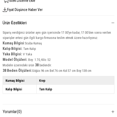
İstek Listeme Ekle
Fiyat Düşünce Haber Ver
Ürün Özellikleri
Sipariş verdiğiniz ürünler aynı gün içerisinde 17:00’ye kadar, 17:00’den sonra verilen
siparişler ertesi gün ilgili kargo firmasına teslim etmek üzere hazırlıyoruz.
Kumaş Bilgisi
:Scuba Kumaş
Kalıp Bilgisi:
Tam Kalıp
Yaka Bİlgisi:
V Yaka
Model Ölçüleri:
Boy: 1.70, Kilo: 52
38
Modelin üzerindeki ürün
bedendir.
38 Beden Ölçüleri:
Göğüs:96 cm Bel:76 cm Kol:57 cm Boy:138 cm
Kumaş Bilgisi
Krep
Kalıp Bilgisi
Tam Kalıp
Yorumlar
(0)