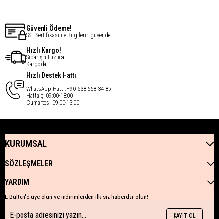
Güvenli Ödeme!
SSL Sertifikası ile Bilgilerin güvende!
Hızlı Kargo!
Siparişin Hızlıca
Kargoda!
Hızlı Destek Hattı
WhatsApp Hattı: +90 538 668 34 86
Haftaiçi 09:00-18:00
Cumartesi 09:00-13:00
KURUMSAL
SÖZLEŞMELER
YARDIM
E-Bülten'e üye olun ve indirimlerden ilk siz haberdar olun!
KAYIT OL