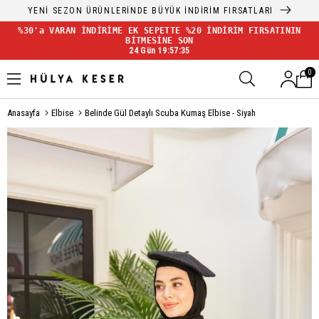
YENİ SEZON ÜRÜNLERİNDE BÜYÜK İNDİRİM FIRSATLARI
%30'a VARAN İNDİRİME EK SEPETTE %20 İNDİRİM FIRSATININ
BİTMESİNE SON
24 Gün 19:57:35
0
Anasayfa
Elbise
Belinde Gül Detaylı Scuba Kumaş Elbise - Siyah