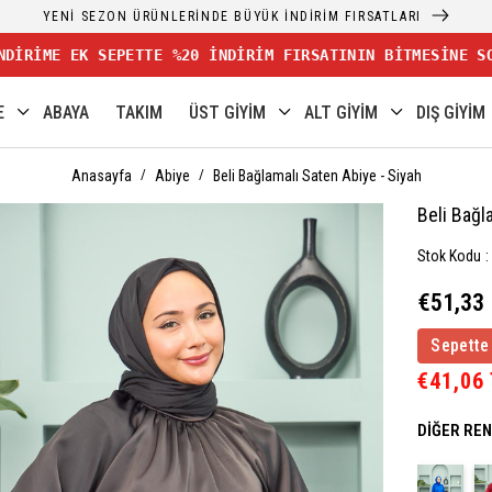
YENİ SEZON ÜRÜNLERİNDE BÜYÜK İNDİRİM FIRSATLARI
NDİRİME EK SEPETTE %20 İNDİRİM FIRSATININ BİTMESİNE S
E
ABAYA
TAKIM
ÜST GİYİM
ALT GİYİM
DIŞ GİYİM
Anasayfa
Abiye
Beli Bağlamalı Saten Abiye - Siyah
Beli Bağl
Stok Kodu
€51,33
Sepette
€41,06
DIĞER RE