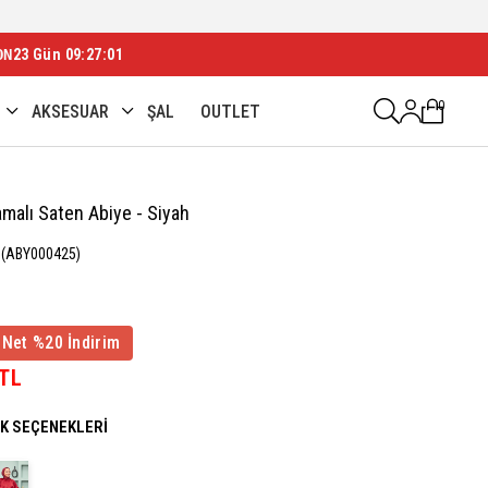
ON
23 Gün 09:26:59
0
AKSESUAR
ŞAL
OUTLET
amalı Saten Abiye - Siyah
(ABY000425)
 Net %20 İndirim
 TL
NK SEÇENEKLERI