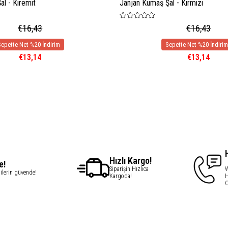
l - Kiremit
Janjan Kumaş Şal - Kırmızı
€16,43
€16,43
€13,14
€13,14
Hızlı Kargo!
e!
Siparişin Hızlıca
W
gilerin güvende!
Kargoda!
H
C