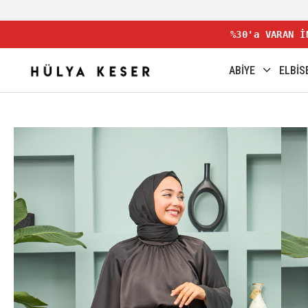
%30'a VARAN İ
ABİYE
ELBİS