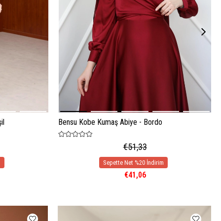
il
Bensu Kobe Kumaş Abiye - Bordo
€51,33
€41,06