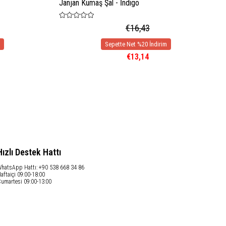
Janjan Kumaş Şal - İndigo
€16,43
€13,14
Hızlı Destek Hattı
hatsApp Hattı: +90 538 668 34 86
aftaiçi 09:00-18:00
umartesi 09:00-13:00