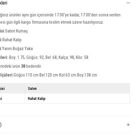
kleri
iğiniz ürünler aynı gün içerisinde 17:00’ye kadar, 17:00’den sonra verilen
rtesi gün ilgili kargo firmasına teslim etmek üzere hazırlıyoruz.
isi
:Saten Kumaş
i:
Rahat Kalıp
i:
Yarım Boğaz Yaka
leri:
Boy: 1.75, Göğüs: 92, Bel: 68, Kalça: 98, Kilo: 58
rindeki ürün
38
bedendir.
lçüleri:
Göğüs:110 cm Bel:120 cm Kol:63 cm Boy:138 cm
isi
Saten
si
Rahat Kalıp
)