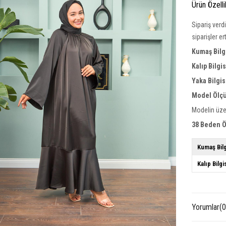
Ürün Özelli
Sipariş verd
siparişler e
Kumaş Bilg
Kalıp Bilgis
Yaka Bilgis
Model Ölçü
Modelin üze
38 Beden Ö
Kumaş Bilg
Kalıp Bilgi
Yorumlar
(0