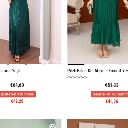
Zümrüt Yeşil
Pileli Balon Kol Abiye - Zümrüt Yeş
€61,60
€51,33
€49,28
€41,06