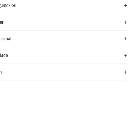
enekleri
eri
slimat
 İade
m