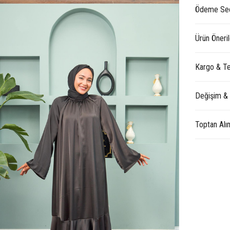
Ödeme Seç
Ürün Öneril
Kargo & Te
Değişim &
Toptan Alı