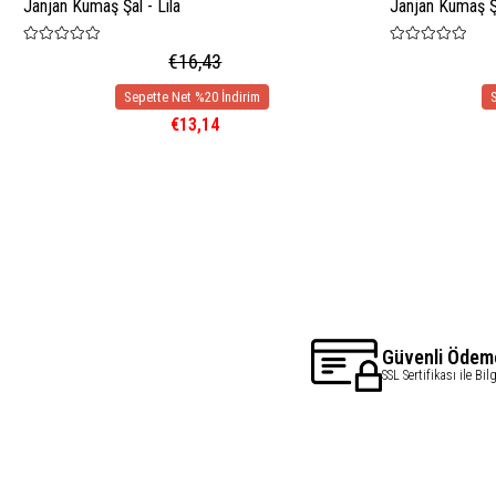
Janjan Kumaş Şal - Lila
Janjan Kumaş Şa
€16,43
€13,14
Güvenli Ödem
SSL Sertifikası ile Bil