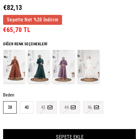
€82,13
Sepette Net %20 İndirim
€65,70 TL
DIĞER RENK SEÇENEKLERI
Beden
38
40
42
44
46