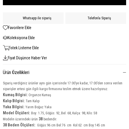
Whatsapp ile sipariş
Telefonla Sipariş
Favorilere Ekle
Koleksiyona Ekle
İstek Listeme Ekle
Fiyat Düşünce Haber Ver
Ürün Özellikleri
Sipariş verdiğiniz ürünler aynı gün içerisinde 17:00’ye kadar, 17:00’den sonra verilen
siparişler ertesi gün ilgili kargo firmasına teslim etmek üzere hazırlıyoruz.
Kumaş Bilgisi:
Organze Kumaş
Kalıp Bilgisi:
Tam Kalıp
Yaka Bilgisi:
Yarım Boğaz
Yaka
Model Ölçüleri:
Boy: 1.75, Göğüs: 92, Bel: 68, Kalça: 98, Kilo: 58
38
Modelin üzerindeki ürün
bedendir.
38 Beden Ölçüleri:
Göğüs:96 cm Bel:76 cm Kol:62 cm Boy:145 cm