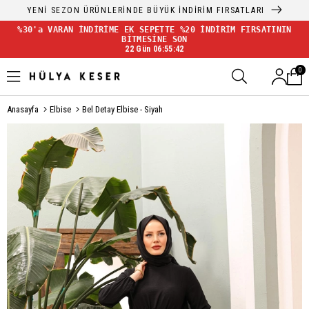
YENİ SEZON ÜRÜNLERİNDE BÜYÜK İNDİRİM FIRSATLARI
%30'a VARAN İNDİRİME EK SEPETTE %20 İNDİRİM FIRSATININ
BİTMESİNE SON
22 Gün 06:55:41
0
Anasayfa
Elbise
Bel Detay Elbise - Siyah