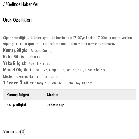
Gelince Haber Ver
Ürün Özellikleri
Sipariş verdiğiniz ürünler aynı gün içerisinde 17:00’ye kadar, 17:00’den sonra verilen
siparişler ertesi gün ilgili kargo firmasına teslim etmek üzere hazırlıyoruz.
Kumaş Bilgisi:
Airobin
Kumaş
Kalıp Bilgisi:
Rahat Kalıp
Yaka Bilgisi:
Yuvarlak Yaka
Model Ölçüleri:
Boy: 1.75, Göğüs: 92, Bel: 68, Kalça: 98, Kilo: 58
1
Modelin üzerindeki ürün
bedendir.
1 Beden Ölçüleri:
Göğüs:90 cm Bel:98 cm Boy:137 cm
Kumaş Bilgisi
Airobin
Kalıp Bilgisi
Rahat Kalıp
Yorumlar
(0)