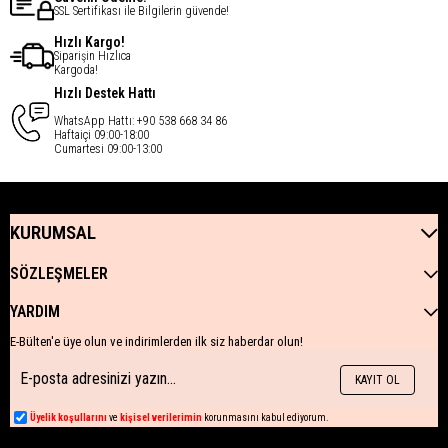
SSL Sertifikası ile Bilgilerin güvende!
Hızlı Kargo!
Siparişin Hızlıca
Kargoda!
Hızlı Destek Hattı
WhatsApp Hattı: +90 538 668 34 86
Haftaiçi 09:00-18:00
Cumartesi 09:00-13:00
KURUMSAL
SÖZLEŞMELER
YARDIM
E-Bülten'e üye olun ve indirimlerden ilk siz haberdar olun!
KAYIT OL
Üyelik koşullarını
ve
kişisel verilerimin
korunmasını kabul ediyorum.