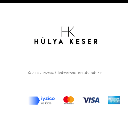
© 2005-2026 www.hulyakeser.com Her Hakkı Saklıdır.