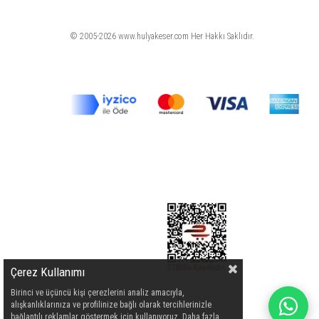
© 2005-2026 www.hulyakeser.com Her Hakkı Saklıdır.
Çerez Kullanımı
Birinci ve üçüncü kişi çerezlerini analiz amacıyla,
alışkanlıklarınıza ve profilinize bağlı olarak tercihlerinizle
bağlantılı reklamlar göstermek için kullanıyoruz. Daha fazla