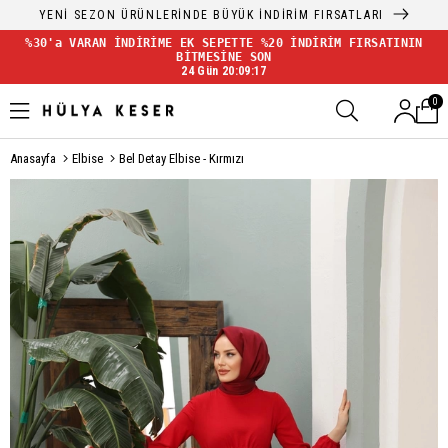
YENİ SEZON ÜRÜNLERİNDE BÜYÜK İNDİRİM FIRSATLARI
%30'a VARAN İNDİRİME EK SEPETTE %20 İNDİRİM FIRSATININ
BİTMESİNE SON
24 Gün 20:09:17
0
Anasayfa
Elbise
Bel Detay Elbise - Kırmızı