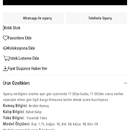
Whatsapp ile sipariş
Telefonla Sipariş
Kritik Stok
Favorilere Ekle
Koleksiyona Ekle
İstek Listeme Ekle
Fiyat Düşünce Haber Ver
Ürün Özellikleri
Sipariş verdiğiniz ürünler aynı gün içerisinde 17:00’ye kadar, 17:00’den sonra verilen
siparişler ertesi gün ilgili kargo firmasına teslim etmek üzere hazırlıyoruz.
Kumaş Bilgisi:
Airobin
Kumaş
Kalıp Bilgisi:
Rahat Kalıp
Yaka Bilgisi:
Yuvarlak Yaka
Model Ölçüleri:
Boy: 1.75, Göğüs: 92, Bel: 68, Kalça: 98, Kilo: 58