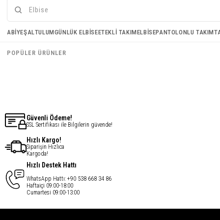
Medine İpeği Şal - Kırmızı
ABIYE
ŞAL
TULUM
GÜNLÜK ELBISE
ETEKLI TAKIM
ELBISE
PANTOLONLU TAKIM
T
€10,95
POPÜLER ÜRÜNLER
€8,76
Güvenli Ödeme!
SSL Sertifikası ile Bilgilerin güvende!
Hızlı Kargo!
Siparişin Hızlıca
Kargoda!
Hızlı Destek Hattı
WhatsApp Hattı: +90 538 668 34 86
Haftaiçi 09:00-18:00
Cumartesi 09:00-13:00