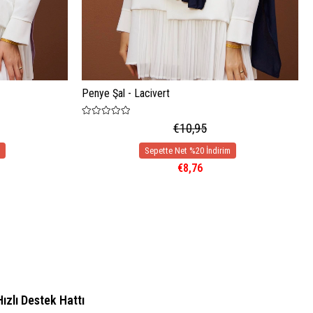
Penye Şal - Lacivert
€10,95
€8,76
Hızlı Destek Hattı