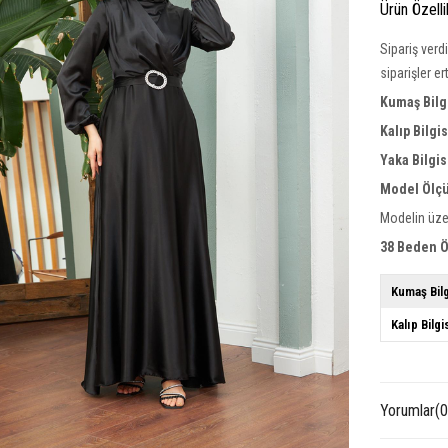
Ürün Özelli
Sipariş verd
siparişler e
Kumaş Bilgi
Kalıp Bilgi
Yaka Bilgis
Model Ölçü
Modelin üze
38 Beden Ö
Kumaş Bilg
Kalıp Bilgi
Yorumlar
(0