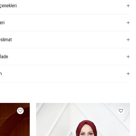
enekleri
eri
slimat
 İade
m