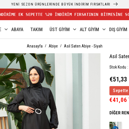
YENİ SEZON ÜRÜNLERİNDE BÜYÜK İNDİRİM FIRSATLARI
NDİRİME EK SEPETTE %20 İNDİRİM FIRSATININ BİTMESİNE S
E
ABAYA
TAKIM
ÜST GİYİM
ALT GİYİM
DIŞ GİYİM
Anasayfa
Abiye
Asil Saten Abiye - Siyah
Asil Sate
Stok Kodu
€51,33
Sepette
€41,06
DIĞER RE