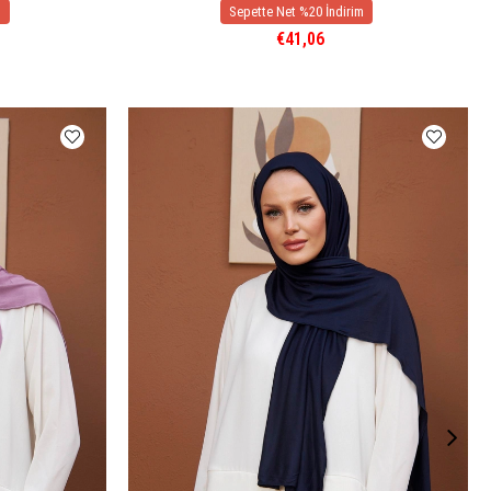
€41,06