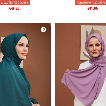
€49,28
€41,06