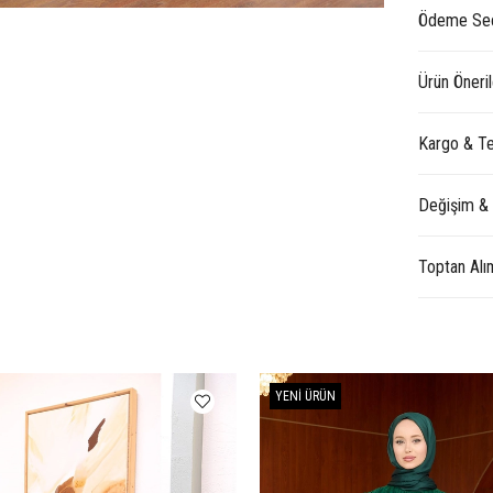
Ödeme Seç
Ürün Öneril
Kargo & Te
Değişim &
Toptan Alı
YENI ÜRÜN