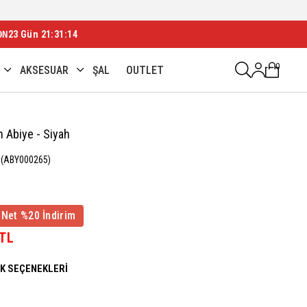
ON
23 Gün 21:31:12
0
AKSESUAR
ŞAL
OUTLET
n Abiye - Siyah
(ABY000265)
 Net %20 İndirim
 TL
NK SEÇENEKLERI