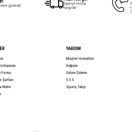
e!
Siparişin Hızlıca
W
gilerin güvende!
Kargoda!
H
C
ER
YARDIM
esi
Müşteri Hizmetleri
Sözleşmesi
Değişim
e Formu
Online Ödeme
 Şartları
S.S.S
a Metni
Sipariş Takip
ı