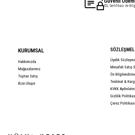
Güvenli Ödem
SSL Sertifikası ile Bil
SÖZLEŞMEL
KURUMSAL
Üyelik Sözleşm
Hakkımızda
Mesafeli Satış 
Mağazalarımız
Ön Bilgilendirm
Toptan Satış
Teslimat & Kargo
Bize Ulaşın
KVKK Aydınlatm
Gizlilik Politikas
Çerez Politikası