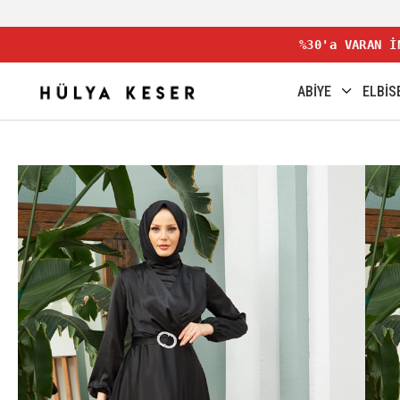
%30'a VARAN İ
ABİYE
ELBİS