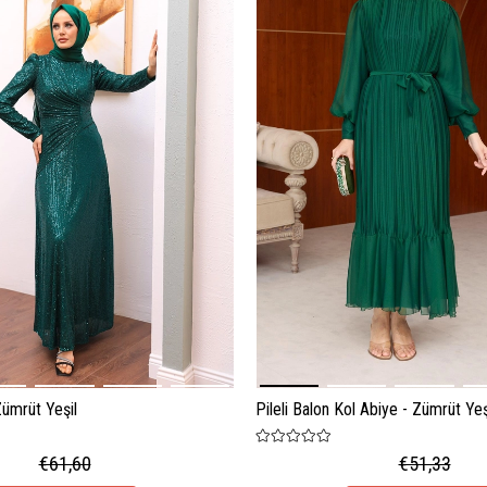
Zümrüt Yeşil
Pileli Balon Kol Abiye - Zümrüt Yeş
€61,60
€51,33