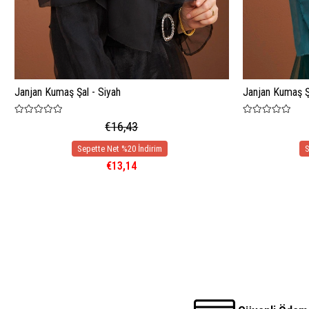
Janjan Kumaş Şal - Siyah
Janjan Kumaş Şa
€16,43
€13,14