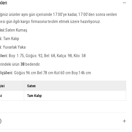
kleri
iğiniz ürünler aynı gün içerisinde 17:00’ye kadar, 17:00’den sonra verilen
rtesi gün ilgili kargo firmasına teslim etmek üzere hazırlıyoruz.
si:
Saten Kumaş
si:
Tam Kalıp
i:
Yuvarlak Yaka
leri:
Boy: 1.75, Göğüs: 92, Bel: 68, Kalça: 98, Kilo: 58
rindeki ürün
38
bedendir.
lçüleri:
Göğüs:96 cm Bel:78 cm Kol:60 cm Boy:146 cm
isi
Saten
si
Tam Kalıp
)