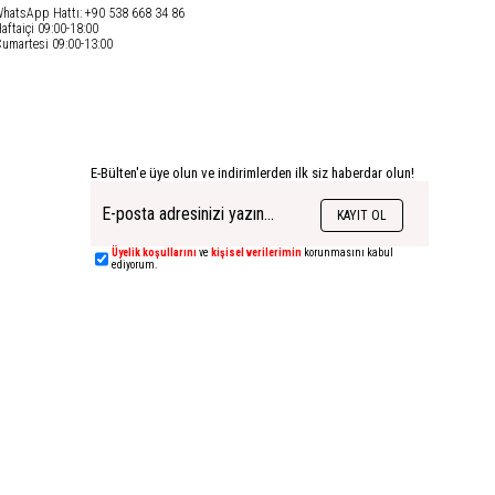
hatsApp Hattı: +90 538 668 34 86
aftaiçi 09:00-18:00
umartesi 09:00-13:00
E-Bülten'e üye olun ve indirimlerden ilk siz haberdar olun!
KAYIT OL
Üyelik koşullarını
ve
kişisel verilerimin
korunmasını kabul
ediyorum.