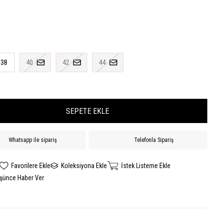
38
40
42
44
Whatsapp ile sipariş
Telefonla Sipariş
Favorilere Ekle
Koleksiyona Ekle
İstek Listeme Ekle
üşünce Haber Ver