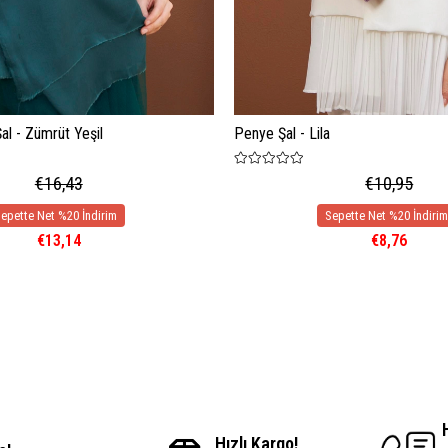
l - Zümrüt Yeşil
Penye Şal - Lila
€16,43
€10,95
€13,14
€8,76
Hızlı Kargo!