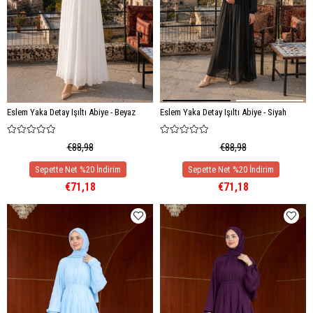
Eslem Yaka Detay Işıltı Abiye - Beyaz
Eslem Yaka Detay Işıltı Abiye - Siyah
€88,98
€88,98
€71,18
€71,18