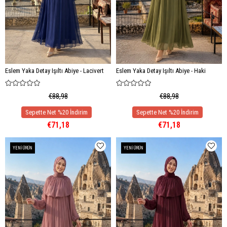
Eslem Yaka Detay Işıltı Abiye - Lacivert
Eslem Yaka Detay Işıltı Abiye - Haki
€88,98
€88,98
€71,18
€71,18
YENI ÜRÜN
YENI ÜRÜN