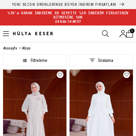
YENİ SEZON FIRSATLARI BAŞLADI!
%30'a VARAN İNDİRİME EK SEPETTE %20 İNDİRİM FIRSATININ
BİTMESİNE SON
24 Gün 14:40:54
0
Anasayfa
Abiye
Filtreleme
Sıralama