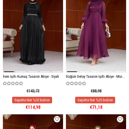
İrem Işıltı Kumaş Tasarım Abiye - Siyah
Düğüm Detay Tasarım Işıltı Abiye - Mürdüm
€143,73
€88,98
€114,98
€71,18