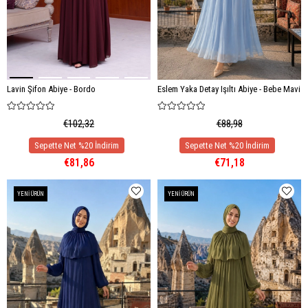
Lavin Şifon Abiye - Bordo
Eslem Yaka Detay Işıltı Abiye - Bebe Mavi
€102,32
€88,98
€81,86
€71,18
YENI ÜRÜN
YENI ÜRÜN