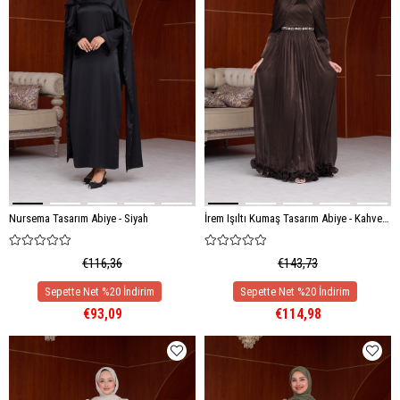
Nursema Tasarım Abiye - Siyah
İrem Işıltı Kumaş Tasarım Abiye - Kahverengi
€116,36
€143,73
€93,09
€114,98