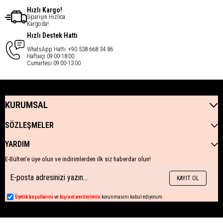
Hızlı Kargo!
Siparişin Hızlıca
Kargoda!
Hızlı Destek Hattı
WhatsApp Hattı: +90 538 668 34 86
Haftaiçi 09:00-18:00
Cumartesi 09:00-13:00
KURUMSAL
SÖZLEŞMELER
YARDIM
E-Bülten'e üye olun ve indirimlerden ilk siz haberdar olun!
KAYIT OL
Üyelik koşullarını
ve
kişisel verilerimin
korunmasını kabul ediyorum.