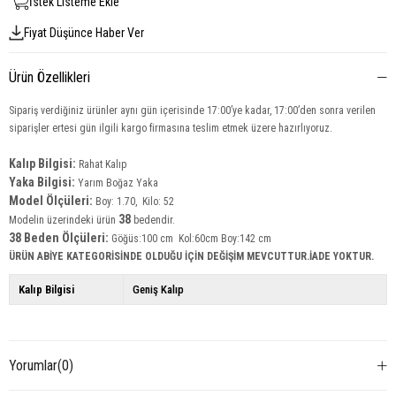
İstek Listeme Ekle
Fiyat Düşünce Haber Ver
Ürün Özellikleri
Sipariş verdiğiniz ürünler aynı gün içerisinde 17:00’ye kadar, 17:00’den sonra verilen
siparişler ertesi gün ilgili kargo firmasına teslim etmek üzere hazırlıyoruz.
Kalıp Bilgisi:
Rahat Kalıp
Yaka Bilgisi:
Yarım Boğaz Yaka
Model Ölçüleri:
Boy: 1.70, Kilo: 52
38
Modelin üzerindeki ürün
bedendir.
38 Beden Ölçüleri:
Göğüs:100 cm Kol:60cm Boy:142 cm
ÜRÜN ABİYE KATEGORİSİNDE OLDUĞU İÇİN DEĞİŞİM MEVCUTTUR.İADE YOKTUR.
Kalıp Bilgisi
Geniş Kalıp
Yorumlar
(0)