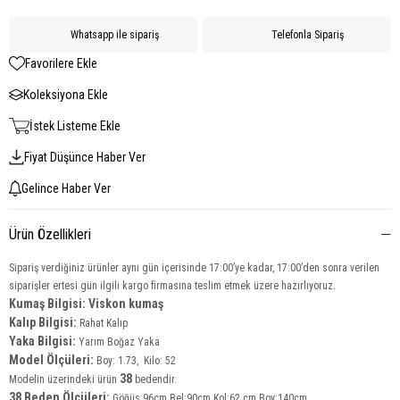
Whatsapp ile sipariş
Telefonla Sipariş
Favorilere Ekle
Koleksiyona Ekle
İstek Listeme Ekle
Fiyat Düşünce Haber Ver
Gelince Haber Ver
Ürün Özellikleri
Sipariş verdiğiniz ürünler aynı gün içerisinde 17:00’ye kadar, 17:00’den sonra verilen
siparişler ertesi gün ilgili kargo firmasına teslim etmek üzere hazırlıyoruz.
Kumaş Bilgisi: Viskon kumaş
Kalıp Bilgisi:
Rahat Kalıp
Yaka Bilgisi:
Yarım Boğaz Yaka
Model Ölçüleri:
Boy: 1.73, Kilo: 52
38
Modelin üzerindeki ürün
bedendir.
38 Beden Ölçüleri:
Göğüs:96cm Bel:90cm Kol:62 cm Boy:140cm