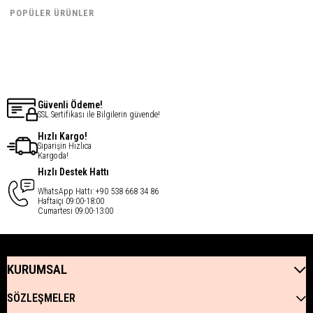
€33,54
€33,54
POPÜLER ÜRÜNLER
€26,83
€26,83
Son ürün
Güvenli Ödeme!
SSL Sertifikası ile Bilgilerin güvende!
Hızlı Kargo!
Siparişin Hızlıca
Kargoda!
Hızlı Destek Hattı
WhatsApp Hattı: +90 538 668 34 86
Haftaiçi 09:00-18:00
Cumartesi 09:00-13:00
KURUMSAL
SÖZLEŞMELER