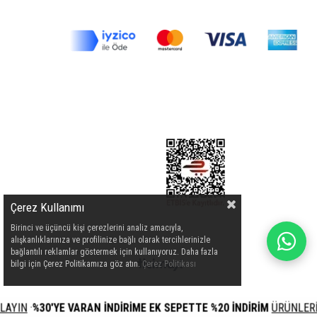
Çerez Kullanımı
Birinci ve üçüncü kişi çerezlerini analiz amacıyla,
alışkanlıklarınıza ve profilinize bağlı olarak tercihlerinizle
bağlantılı reklamlar göstermek için kullanıyoruz. Daha fazla
bilgi için Çerez Politikamıza göz atın.
Çerez Politikası
IN
·
%30'YE VARAN İNDİRİME EK SEPETTE %20 İNDİRİM
ÜRÜNLERİ İÇİ