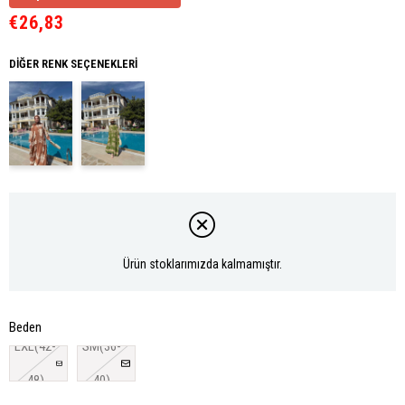
€26,83
DIĞER RENK SEÇENEKLERI
Ürün stoklarımızda kalmamıştır.
Beden
LXL(42-
SM(36-
48)
40)