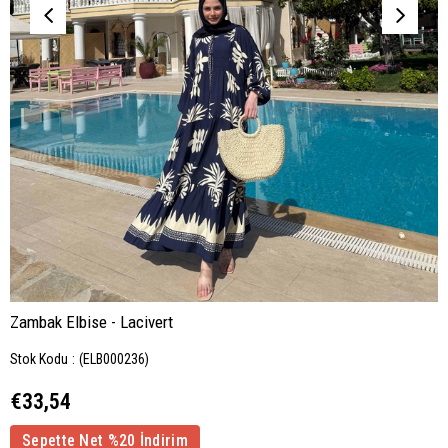
Zambak Elbise - Lacivert
Stok Kodu
(ELB000236)
€33,54
Sepette Net %20 İndirim