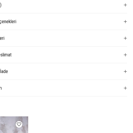
)
enekleri
eri
slimat
 İade
m