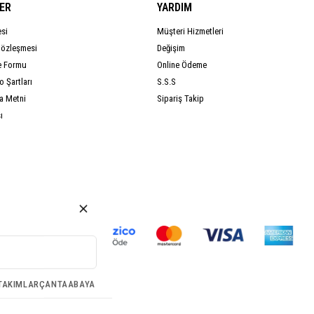
ER
YARDIM
esi
Müşteri Hizmetleri
Sözleşmesi
Değişim
e Formu
Online Ödeme
 Şartları
S.S.S
a Metni
Sipariş Takip
ı
TAKIMLAR
ÇANTA
ABAYA