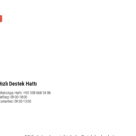
Hızlı Destek Hattı
hatsApp Hattı: +90 538 668 34 86
aftaiçi 09:00-18:00
umartesi 09:00-13:00