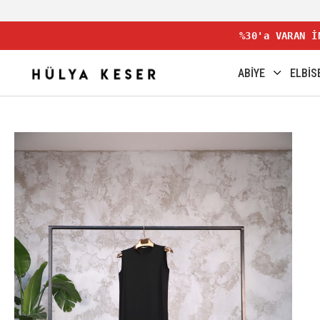
%30'a VARAN İ
ABİYE
ELBİS