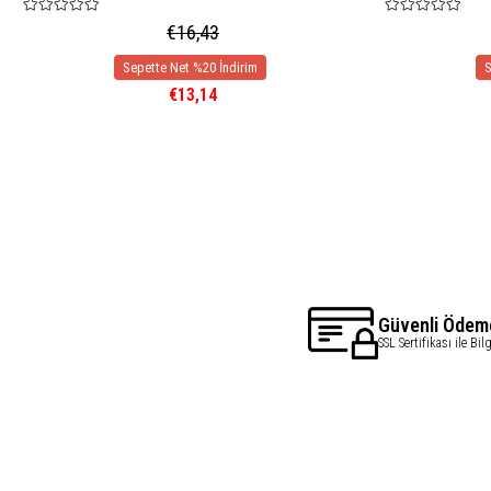
€16,43
€13,14
Güvenli Ödem
SSL Sertifikası ile Bil