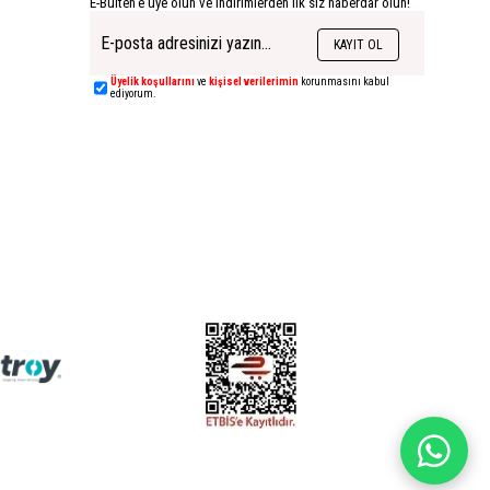
E-Bülten'e üye olun ve indirimlerden ilk siz haberdar olun!
KAYIT OL
Üyelik koşullarını
ve
kişisel verilerimin
korunmasını kabul
ediyorum.