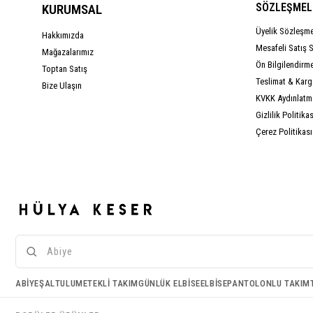
SÖZLEŞMEL
KURUMSAL
Üyelik Sözleşm
Hakkımızda
Mesafeli Satış 
Mağazalarımız
Ön Bilgilendirm
Toptan Satış
Teslimat & Kargo
Bize Ulaşın
KVKK Aydınlatm
Gizlilik Politikas
Çerez Politikası
Çerez Kullanımı
ABIYE
ŞAL
TULUM
ETEKLI TAKIM
GÜNLÜK ELBISE
ELBISE
PANTOLONLU TAKIM
Birinci ve üçüncü kişi çerezlerini analiz amacıyla, alışkanlıklarınıza ve profilinize
bağlı olarak tercihlerinizle bağlantılı reklamlar göstermek için kullanıyoruz. Daha