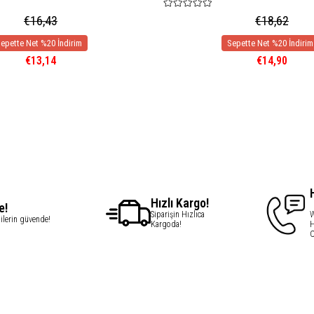
€16,43
€18,62
€13,14
€14,90
Hızlı Kargo!
e!
Siparişin Hızlıca
W
gilerin güvende!
Kargoda!
H
C