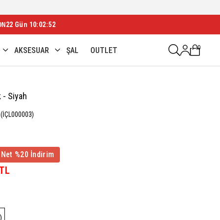
ON
22 Gün 10:02:51
0
AKSESUAR
ŞAL
OUTLET
k - Siyah
(İÇL000003)
 Net %20 İndirim
 TL
)