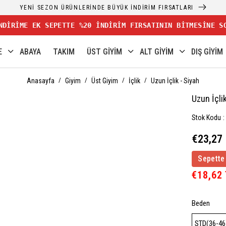
YENİ SEZON ÜRÜNLERİNDE BÜYÜK İNDİRİM FIRSATLARI
NDİRİME EK SEPETTE %20 İNDİRİM FIRSATININ BİTMESİNE S
E
ABAYA
TAKIM
ÜST GİYİM
ALT GİYİM
DIŞ GİYİM
Anasayfa
Giyim
Üst Giyim
İçlik
Uzun İçlik - Siyah
Uzun İçli
Stok Kodu
€23,27
Sepette
€18,62
Beden
STD(36-46