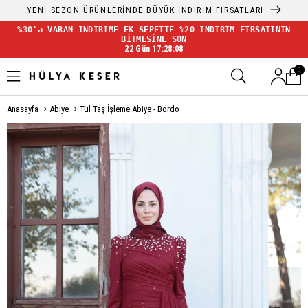
YENİ SEZON ÜRÜNLERİNDE BÜYÜK İNDİRİM FIRSATLARI
%30'a VARAN İNDİRİME EK SEPETTE %20 İNDİRİM FIRSATININ
BİTMESİNE SON
22 Gün 17:28:08
0
Anasayfa
Abiye
Tül Taş İşleme Abiye - Bordo