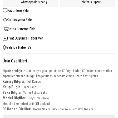
Whatsapp ile sipariş
Telefonla Sipariş
Favorilere Ekle
Koleksiyona Ekle
İstek Listeme Ekle
Fiyat Düşünce Haber Ver
Gelince Haber Ver
Ürün Özellikleri
Sipariş verdiğiniz ürünler aynı gün içerisinde 17:00’ye kadar, 17:00’den sonra verilen
siparişler ertesi gün ilgili kargo firmasına teslim etmek üzere hazırlıyoruz.
Kumaş Bilgisi: Tül
Kumaş
Kalıp Bilgisi:
Tam Kalıp
Yaka Bilgisi:
Yarım Boğaz Yaka
Model Ölçüleri:
Boy:1.70, Kilo:52
38
Modelin üzerindeki ürün
bedendir.
38 Beden Ölçüleri:
Göğüs:94 cm Bel:76 cm Kol:65 cm Boy:167 cm