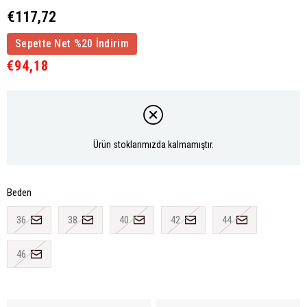
€117,72
Sepette Net %20 İndirim
€94,18
Ürün stoklarımızda kalmamıştır.
Beden
36
38
40
42
44
46