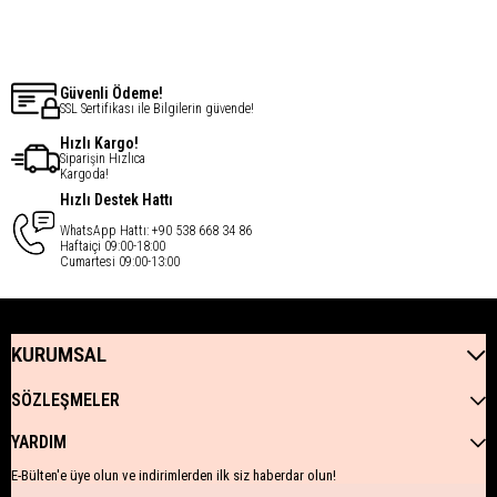
€49,28
€49,28
Güvenli Ödeme!
SSL Sertifikası ile Bilgilerin güvende!
Hızlı Kargo!
Siparişin Hızlıca
Kargoda!
Hızlı Destek Hattı
WhatsApp Hattı: +90 538 668 34 86
Haftaiçi 09:00-18:00
Cumartesi 09:00-13:00
KURUMSAL
SÖZLEŞMELER
YARDIM
E-Bülten'e üye olun ve indirimlerden ilk siz haberdar olun!