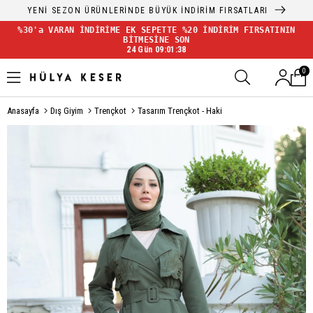
YENİ SEZON ÜRÜNLERİNDE BÜYÜK İNDİRİM FIRSATLARI
%30'a VARAN İNDİRİME EK SEPETTE %20 İNDİRİM FIRSATININ
BİTMESİNE SON
24 Gün 09:01:37
0
Anasayfa
Dış Giyim
Trençkot
Tasarım Trençkot - Haki