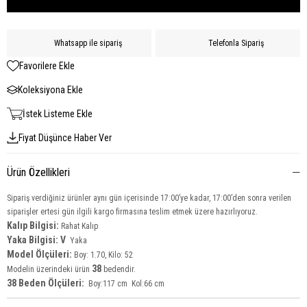
Whatsapp ile sipariş
Telefonla Sipariş
Favorilere Ekle
Koleksiyona Ekle
İstek Listeme Ekle
Fiyat Düşünce Haber Ver
Ürün Özellikleri
Sipariş verdiğiniz ürünler aynı gün içerisinde 17:00’ye kadar, 17:00’den sonra verilen
siparişler ertesi gün ilgili kargo firmasına teslim etmek üzere hazırlıyoruz.
Kalıp Bilgisi:
Rahat Kalıp
Yaka Bilgisi: V
Yaka
Model Ölçüleri:
Boy: 1.70, Kilo: 52
38
Modelin üzerindeki ürün
bedendir.
38 Beden Ölçüleri:
Boy:117 cm Kol:66 cm