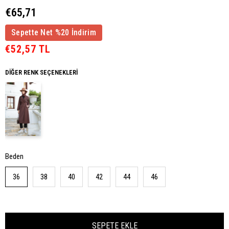
€65,71
Sepette Net %20 İndirim
€52,57 TL
DIĞER RENK SEÇENEKLERI
Beden
36
38
40
42
44
46