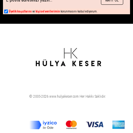
KAYIT OL
Üyelik koşullarını
ve
kişisel verilerimin
korunmasını kabul ediyorum.
© 2005-2026 www.hulyakeser.com Her Hakkı Saklıdır.