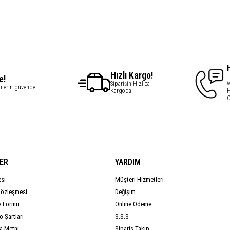
Hızlı Kargo!
e!
Siparişin Hızlıca
W
gilerin güvende!
Kargoda!
H
C
ER
YARDIM
esi
Müşteri Hizmetleri
Sözleşmesi
Değişim
e Formu
Online Ödeme
 Şartları
S.S.S
a Metni
Sipariş Takip