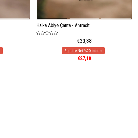
Halka Abiye Çanta - Antrasit
€33,88
€27,10