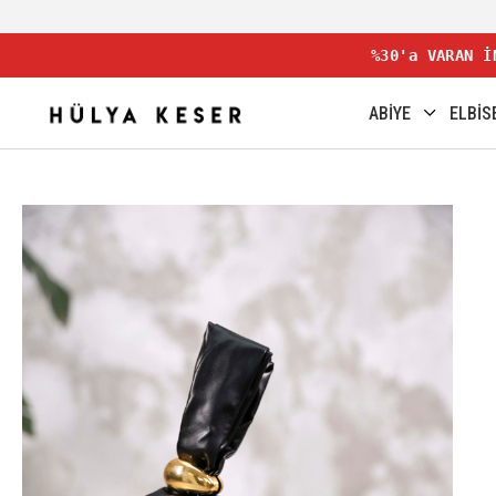
%30'a VARAN İ
ABİYE
ELBİS