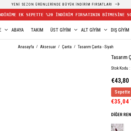
YENİ SEZON ÜRÜNLERİNDE BÜYÜK İNDİRİM FIRSATLARI
NDİRİME EK SEPETTE %20 İNDİRİM FIRSATININ BİTMESİNE S
E
ABAYA
TAKIM
ÜST GİYİM
ALT GİYİM
DIŞ GİYİM
Anasayfa
Aksesuar
Çanta
Tasarım Çanta - Siyah
Tasarım Ç
Stok Kodu
€43,80
Sepette
€35,04
DIĞER RE