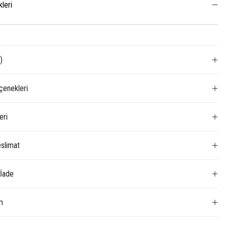
kleri
)
enekleri
eri
slimat
 İade
m