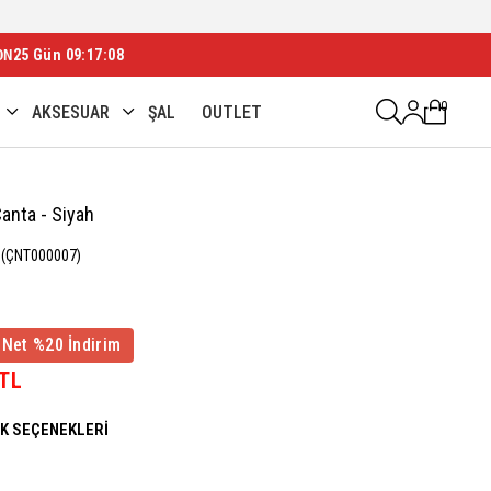
ON
25 Gün 09:17:06
0
AKSESUAR
ŞAL
OUTLET
anta - Siyah
(ÇNT000007)
 Net %20 İndirim
 TL
NK SEÇENEKLERI