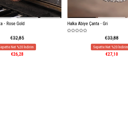
Halka Abiye Çanta - Gri
ta - Rose Gold
€33,88
€32,85
€27,10
€26,28