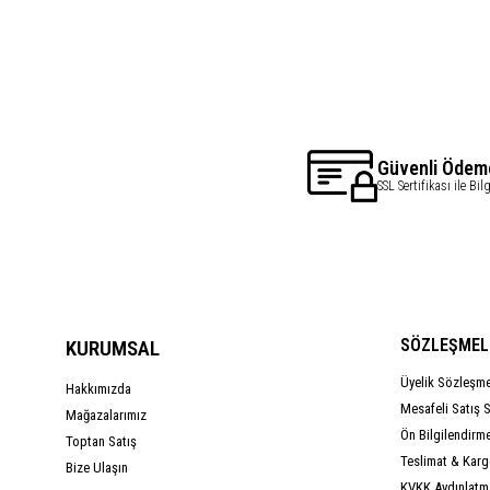
Güvenli Ödem
SSL Sertifikası ile Bil
SÖZLEŞMEL
KURUMSAL
Üyelik Sözleşm
Hakkımızda
Mesafeli Satış 
Mağazalarımız
Ön Bilgilendirm
Toptan Satış
Teslimat & Kargo
Bize Ulaşın
KVKK Aydınlatm