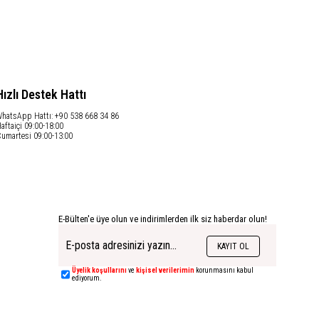
Hızlı Destek Hattı
hatsApp Hattı: +90 538 668 34 86
aftaiçi 09:00-18:00
umartesi 09:00-13:00
E-Bülten'e üye olun ve indirimlerden ilk siz haberdar olun!
KAYIT OL
Üyelik koşullarını
ve
kişisel verilerimin
korunmasını kabul
ediyorum.