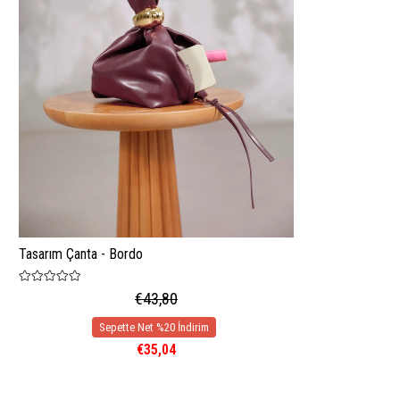
Tasarım Çanta - Bordo
€43,80
€35,04