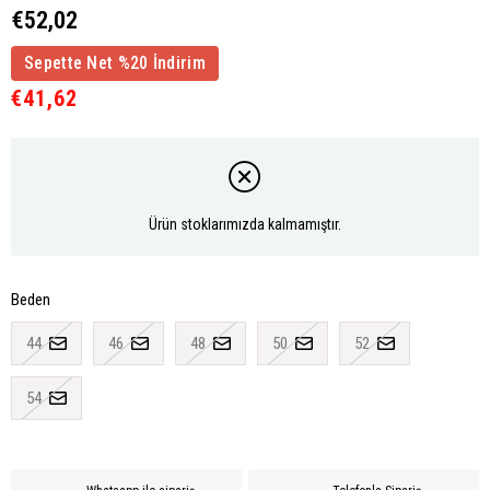
€52,02
Sepette Net %20 İndirim
€41,62
Ürün stoklarımızda kalmamıştır.
Beden
44
46
48
50
52
54