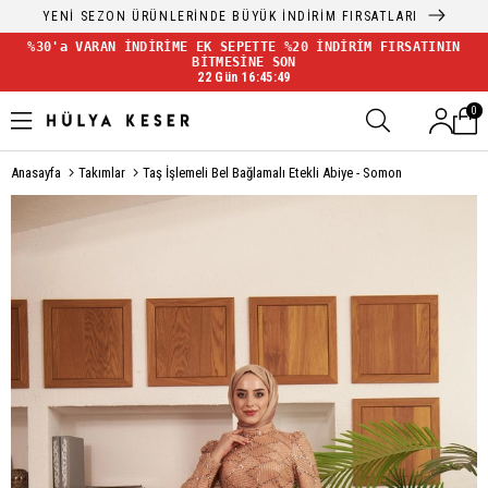
YENİ SEZON ÜRÜNLERİNDE BÜYÜK İNDİRİM FIRSATLARI
%30'a VARAN İNDİRİME EK SEPETTE %20 İNDİRİM FIRSATININ
BİTMESİNE SON
22 Gün 16:45:49
0
Anasayfa
Takımlar
Taş İşlemeli Bel Bağlamalı Etekli Abiye - Somon