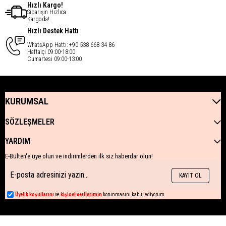
Hızlı Kargo!
Siparişin Hızlıca
Kargoda!
Hızlı Destek Hattı
WhatsApp Hattı: +90 538 668 34 86
Haftaiçi 09:00-18:00
Cumartesi 09:00-13:00
KURUMSAL
SÖZLEŞMELER
YARDIM
E-Bülten'e üye olun ve indirimlerden ilk siz haberdar olun!
KAYIT OL
Üyelik koşullarını
ve
kişisel verilerimin
korunmasını kabul ediyorum.