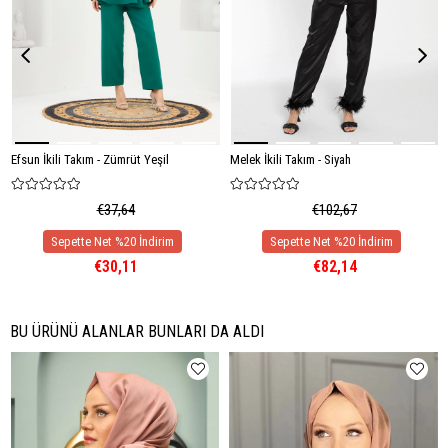
Efsun İkili Takım - Zümrüt Yeşil
Melek İkili Takım - Siyah
€37,64
€102,67
€30,11
€82,14
BU ÜRÜNÜ ALANLAR BUNLARI DA ALDI