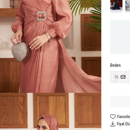
Beden
36
Favorile
Fiyat D