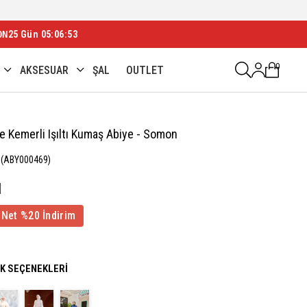
ON
25 Gün 05:06:51
0
AKSESUAR
ŞAL
OUTLET
e Kemerli Işıltı Kumaş Abiye - Somon
(ABY000469)
1
 Net %20 İndirim
NK SEÇENEKLERI