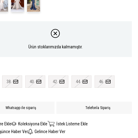
Ürün stoklarımızda kalmamıştır.
38
40
42
44
46
Whatsapp ile sipariş
Telefonla Sipariş
re Ekle
Koleksiyona Ekle
İstek Listeme Ekle
üşünce Haber Ver
Gelince Haber Ver