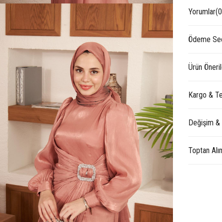
Yorumlar
(0
Ödeme Seç
Ürün Öneril
Kargo & Te
Değişim &
Toptan Alı