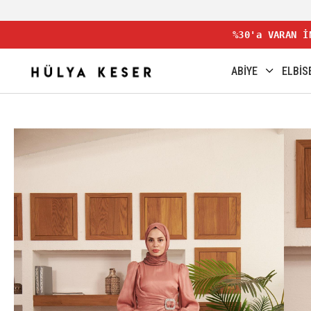
%30'a VARAN İ
ABİYE
ELBİS