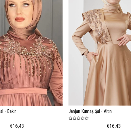
l - Bakır
Janjan Kumaş Şal - Altın
€16,43
€16,43