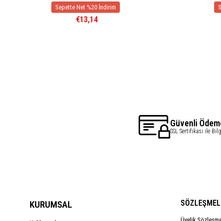
€13,14
Güvenli Ödem
SSL Sertifikası ile Bil
SÖZLEŞMEL
KURUMSAL
Üyelik Sözleşm