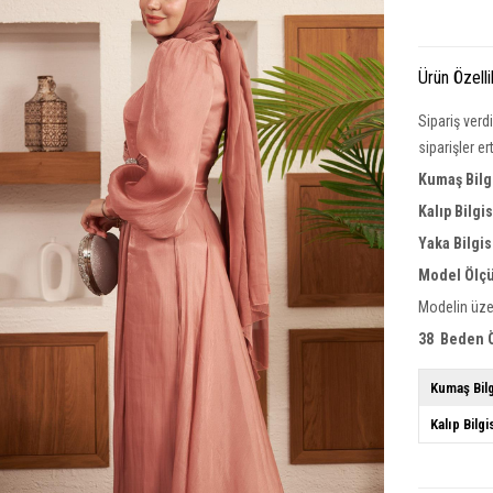
Ürün Özelli
Sipariş verd
siparişler e
Kumaş Bilg
Kalıp Bilgi
Yaka
Bilgis
Model Ölçü
Modelin üze
38 Beden Ö
Kumaş Bilg
Kalıp Bilgi