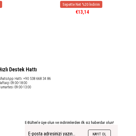
€13,14
Hızlı Destek Hattı
hatsApp Hattı: +90 538 668 34 86
aftaiçi 09:00-18:00
umartesi 09:00-13:00
E-Bülten'e üye olun ve indirimlerden ilk siz haberdar olun!
KAYIT OL