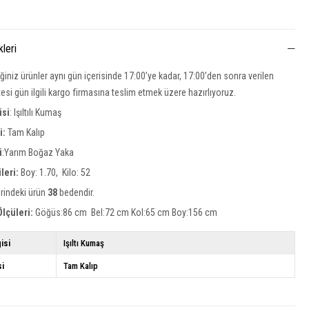
kleri
iğiniz ürünler aynı gün içerisinde 17:00’ye kadar, 17:00’den sonra verilen
rtesi gün ilgili kargo firmasına teslim etmek üzere hazırlıyoruz.
isi
:
Işıltılı Kumaş
si:
Tam Kalıp
i
:Yarım Boğaz Yaka
leri:
Boy: 1.70, Kilo: 52
rindeki ürün
38
bedendir.
lçüleri:
Göğüs:86 cm Bel:72 cm Kol:65 cm Boy:156 cm
isi
Işıltı Kumaş
si
Tam Kalıp