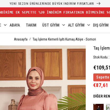
YENİ SEZON ÜRÜNLERİNDE BÜYÜK İNDİRİM FIRSATLARI
NDİRİME EK SEPETTE %20 İNDİRİM FIRSATININ BİTMESİNE S
E
ABAYA
TAKIM
ÜST GİYİM
ALT GİYİM
DIŞ GİYİM
Anasayfa
Taş İşleme Kemerli Işıltı Kumaş Abiye - Somon
Taş İşlem
Stok Kodu
€109,5
Sepette
€87,61
DIĞER RE