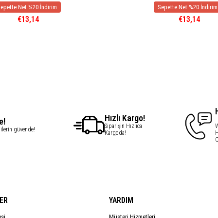
€13,14
€13,14
Hızlı Kargo!
e!
Siparişin Hızlıca
W
gilerin güvende!
Kargoda!
H
C
ER
YARDIM
esi
Müşteri Hizmetleri