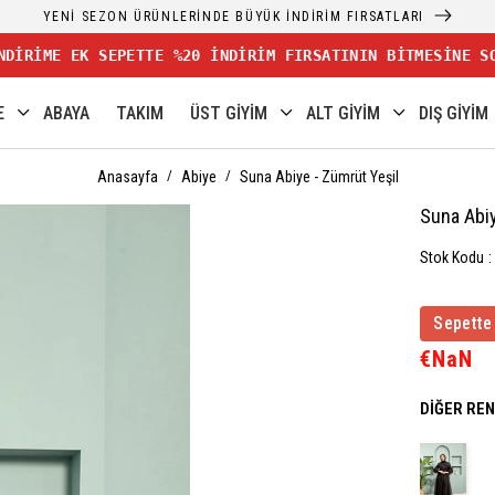
YENİ SEZON ÜRÜNLERİNDE BÜYÜK İNDİRİM FIRSATLARI
NDİRİME EK SEPETTE %20 İNDİRİM FIRSATININ BİTMESİNE S
E
ABAYA
TAKIM
ÜST GİYİM
ALT GİYİM
DIŞ GİYİM
Anasayfa
Abiye
Suna Abiye - Zümrüt Yeşil
Suna Abiy
Stok Kodu
Sepette
€NaN
DIĞER RE