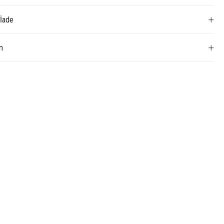
 İade
m