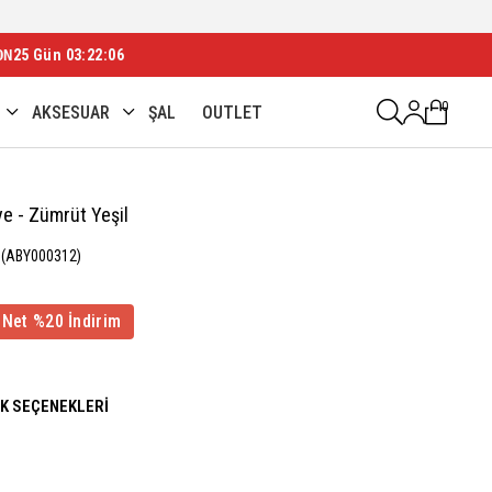
ON
25 Gün 03:22:03
0
AKSESUAR
ŞAL
OUTLET
e - Zümrüt Yeşil
(ABY000312)
 Net %20 İndirim
NK SEÇENEKLERI