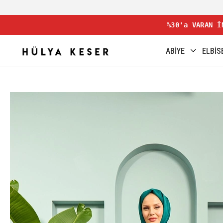
%30'a VARAN İ
ABİYE
ELBİS