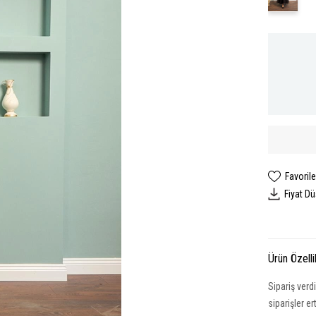
Favorile
Fiyat D
Ürün Özelli
Sipariş verd
siparişler e