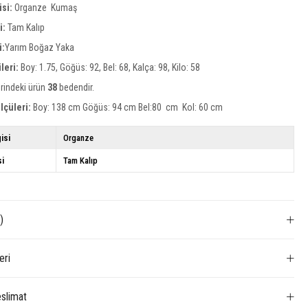
isi:
Organze Kumaş
si:
Tam Kalıp
i:
Yarım Boğaz Yaka
leri:
Boy: 1.75, Göğüs: 92, Bel: 68, Kalça: 98, Kilo: 58
rindeki ürün
38
bedendir.
lçüleri:
Boy: 138 cm Göğüs: 94 cm Bel:80 cm Kol: 60 cm
isi
Organze
si
Tam Kalıp
)
eri
slimat