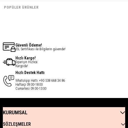
€61,60
€61,60
POPÜLER ÜRÜNLER
€49,28
€49,28
Güvenli Ödeme!
SSL Sertifikası ile Bilgilerin güvende!
Hızlı Kargo!
Siparişin Hızlıca
Kargoda!
Hızlı Destek Hattı
WhatsApp Hattı: +90 538 668 34 86
Haftaiçi 09:00-18:00
Cumartesi 09:00-13:00
KURUMSAL
SÖZLEŞMELER