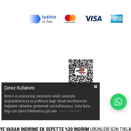
Çerez Kullanımı
Birinci ve üçüncü kişi çerezlerini analiz amacıyla,
alışkanlıklarınıza ve profilinize bağlı olarak tercihlerinizle
bağlantılı reklamlar göstermek için kullanıyoruz. Daha fazla
bilgi için Çerez Politikamıza göz atın.
Çerez Politikası
VARAN İNDİRİME EK SEPETTE %20 İNDİRİM
ÜRÜNLERİ İÇİN TIKLAYIN