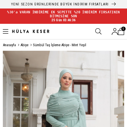
YENİ SEZON ÜRÜNLERİNDE BÜYÜK İNDİRİM FIRSATLARI
%30'a VARAN İNDİRİME EK SEPETTE %20 İNDİRİM FIRSATININ
BİTMESİNE SON
25 Gün 03:46:35
0
Anasayfa
Abiye
Sümbül Taş İşleme Abiye - Mint Yeşil