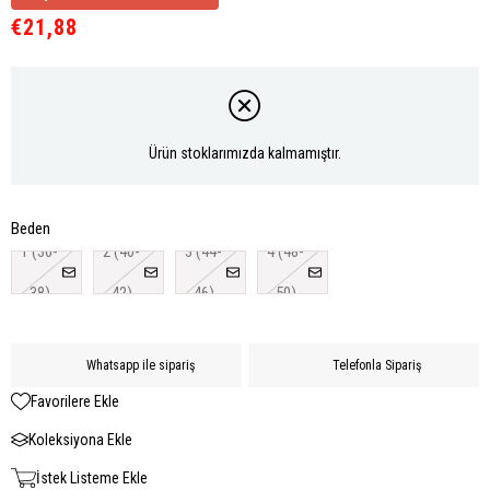
€21,88
Ürün stoklarımızda kalmamıştır.
Beden
1 (36-
2 (40-
3 (44-
4 (48-
38)
42)
46)
50)
Whatsapp ile sipariş
Telefonla Sipariş
Favorilere Ekle
Koleksiyona Ekle
İstek Listeme Ekle