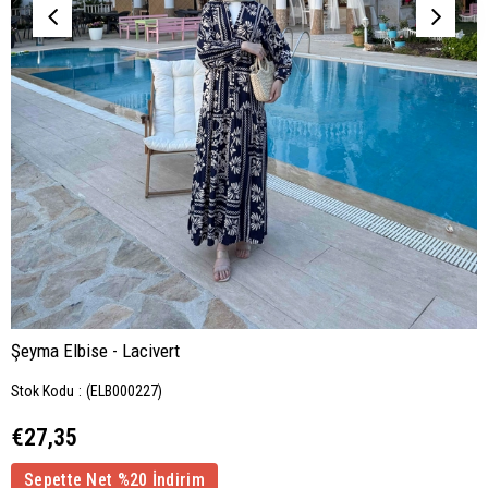
Şeyma Elbise - Lacivert
Stok Kodu
(ELB000227)
€27,35
Sepette Net %20 İndirim