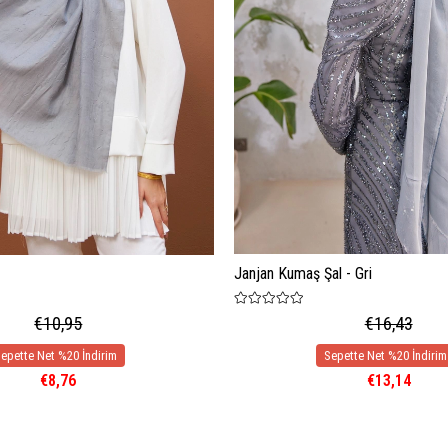
Janjan Kumaş Şal - Gri
€10,95
€16,43
€8,76
€13,14