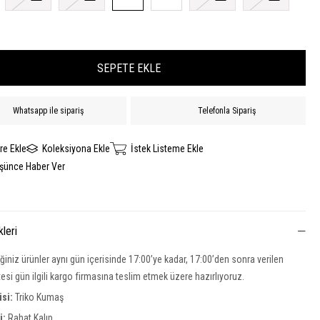
Whatsapp ile sipariş
Telefonla Sipariş
re Ekle
Koleksiyona Ekle
İstek Listeme Ekle
üşünce Haber Ver
kleri
iğiniz ürünler aynı gün içerisinde 17:00’ye kadar, 17:00’den sonra verilen
rtesi gün ilgili kargo firmasına teslim etmek üzere hazırlıyoruz.
isi:
Triko Kumaş
si:
Rahat Kalıp