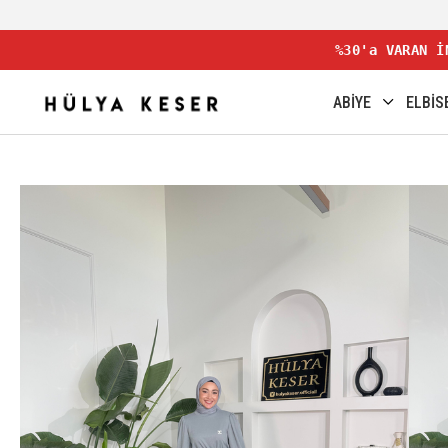
%30'a VARAN İ
ABİYE
ELBİS