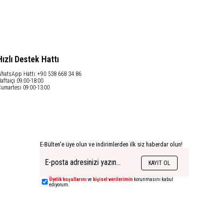
Hızlı Destek Hattı
hatsApp Hattı: +90 538 668 34 86
aftaiçi 09:00-18:00
umartesi 09:00-13:00
E-Bülten'e üye olun ve indirimlerden ilk siz haberdar olun!
KAYIT OL
Üyelik koşullarını
ve
kişisel verilerimin
korunmasını kabul
ediyorum.