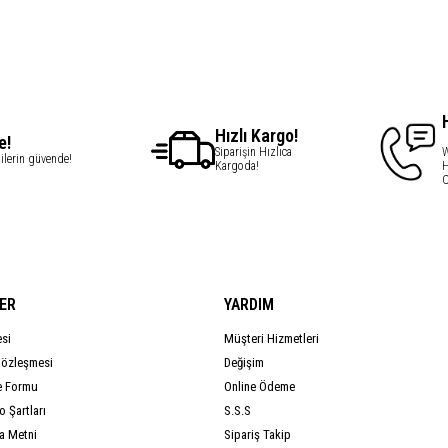
Hızlı Kargo!
e!
Siparişin Hızlıca
W
gilerin güvende!
Kargoda!
H
C
ER
YARDIM
esi
Müşteri Hizmetleri
Sözleşmesi
Değişim
e Formu
Online Ödeme
 Şartları
S.S.S
a Metni
Sipariş Takip