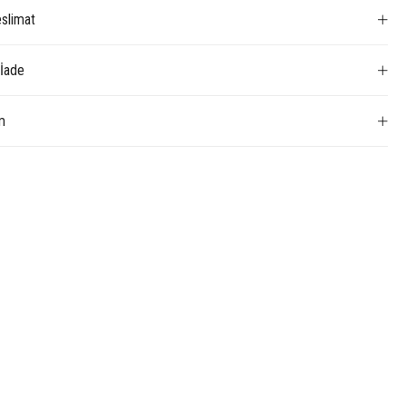
slimat
 İade
m