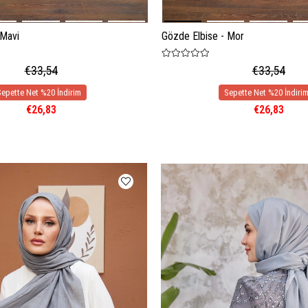
 Mavi
Gözde Elbise - Mor
€33,54
€33,54
€26,83
€26,83