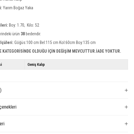
i:
Yarım Boğaz Yaka
leri:
Boy: 1.70, Kilo: 52
rindeki ürün
38
bedendir.
lçüleri:
Göğüs:100 cm Bel:115 cm Kol:60cm Boy:135 cm
E KATEGORİSİNDE OLDUĞU İÇİN DEĞİŞİM MEVCUTTUR.İADE YOKTUR.
si
Geniş Kalıp
)
enekleri
eri