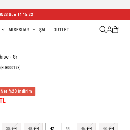
ON
23 Gün 14:15:21
0
AKSESUAR
ŞAL
OUTLET
bise - Gri
(ELB000198)
 Net %20 İndirim
 TL
38
40
42
44
46
48