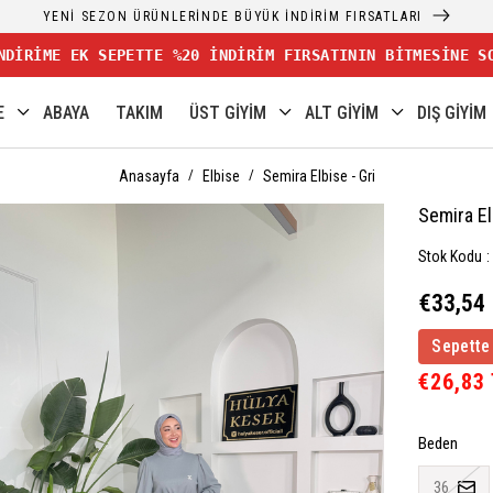
YENİ SEZON ÜRÜNLERİNDE BÜYÜK İNDİRİM FIRSATLARI
NDİRİME EK SEPETTE %20 İNDİRİM FIRSATININ BİTMESİNE S
E
ABAYA
TAKIM
ÜST GİYİM
ALT GİYİM
DIŞ GİYİM
Anasayfa
Elbise
Semira Elbise - Gri
Semira El
Stok Kodu
€33,54
Sepette
€26,83
Beden
36