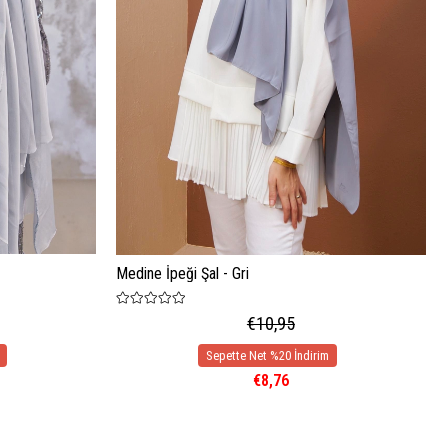
Medine İpeği Şal - Gri
€10,95
€8,76