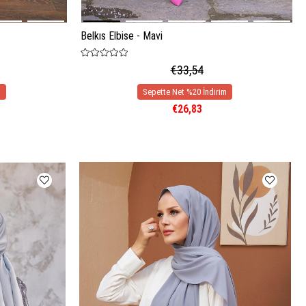
Belkıs Elbise - Mavi
€33,54
€26,83