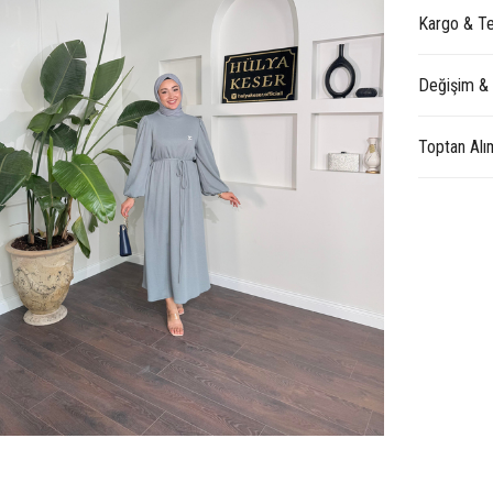
Kargo & Te
Değişim &
Toptan Alı