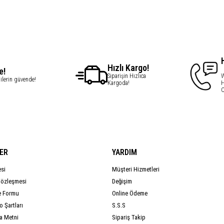
Hızlı Kargo!
e!
Siparişin Hızlıca
W
gilerin güvende!
Kargoda!
H
C
ER
YARDIM
esi
Müşteri Hizmetleri
Sözleşmesi
Değişim
e Formu
Online Ödeme
 Şartları
S.S.S
a Metni
Sipariş Takip