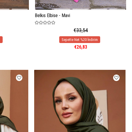
Belkıs Elbise - Mavi
€33,54
€26,83