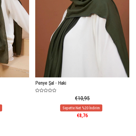
Penye Şal - Haki
€10,95
€8,76