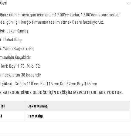
kleri
iğiniz ürünler aynı gün içerisinde 17:00’ye kadar, 17:00’den sonra verilen
rtesi gün ilgili kargo firmasına teslim etmek üzere hazırlıyoruz.
isi:
Jakar Kumaş
si:
Rahat Kalıp
i:
Yarım Boğaz Yaka
uarlıdır.Kuşaklıdır.
leri:
Boy: 1.70, Kilo: 52
rindeki ürün
38
bedendir.
lçüleri:
Göğüs:110 cm Bel:115 cm Kol:62cm Boy:145 cm
E KATEGORİSİNDE OLDUĞU İÇİN DEĞİŞİM MEVCUTTUR.İADE YOKTUR.
isi
Jakar Kumaş
si
Tam Kalıp