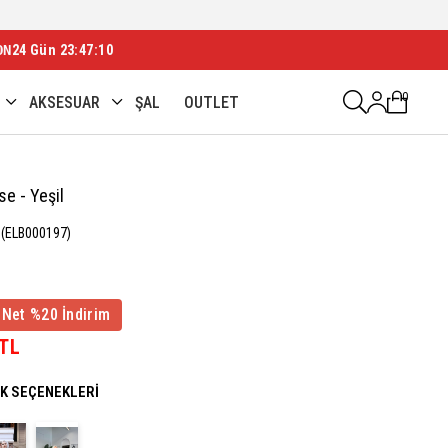
ON
24 Gün 23:47:08
0
AKSESUAR
ŞAL
OUTLET
se - Yeşil
(ELB000197)
 Net %20 İndirim
 TL
NK SEÇENEKLERI