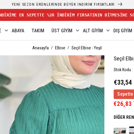
YENİ SEZON ÜRÜNLERİNDE BÜYÜK İNDİRİM FIRSATLARI
NDİRİME EK SEPETTE %20 İNDİRİM FIRSATININ BİTMESİNE S
E
ABAYA
TAKIM
ÜST GİYİM
ALT GİYİM
DIŞ GİYİM
Anasayfa
Elbise
Seçil Elbise - Yeşil
Seçil Elbi
Stok Kodu
€33,54
Sepette
€26,83
DIĞER RE