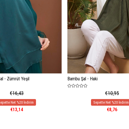
l - Zümrüt Yeşil
Bambu Şal - Haki
€16,43
€10,95
€13,14
€8,76