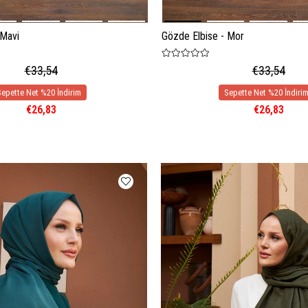
 Mavi
Gözde Elbise - Mor
€33,54
€33,54
€26,83
€26,83