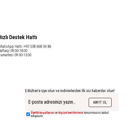
Hızlı Destek Hattı
hatsApp Hattı: +90 538 668 34 86
aftaiçi 09:00-18:00
umartesi 09:00-13:00
E-Bülten'e üye olun ve indirimlerden ilk siz haberdar olun!
KAYIT OL
Üyelik koşullarını
ve
kişisel verilerimin
korunmasını kabul
ediyorum.