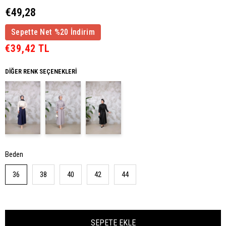
€49,28
Sepette Net %20 İndirim
€39,42 TL
DIĞER RENK SEÇENEKLERI
Beden
36
38
40
42
44