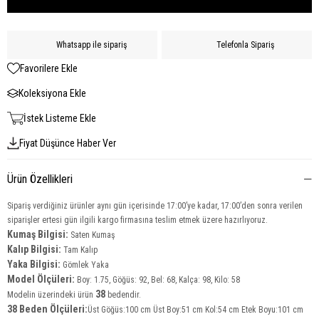
Whatsapp ile sipariş
Telefonla Sipariş
Favorilere Ekle
Koleksiyona Ekle
İstek Listeme Ekle
Fiyat Düşünce Haber Ver
Ürün Özellikleri
Sipariş verdiğiniz ürünler aynı gün içerisinde 17:00’ye kadar, 17:00’den sonra verilen
siparişler ertesi gün ilgili kargo firmasına teslim etmek üzere hazırlıyoruz.
Kumaş Bilgisi:
Saten Kumaş
Kalıp Bilgisi:
Tam Kalıp
Yaka Bilgisi:
Gömlek Yaka
Model Ölçüleri:
Boy: 1.75, Göğüs: 92, Bel: 68, Kalça: 98, Kilo: 58
38
Modelin üzerindeki ürün
bedendir.
38 Beden Ölçüleri:
Üst Göğüs:100 cm Üst Boy:51 cm Kol:54 cm Etek Boyu:101 cm