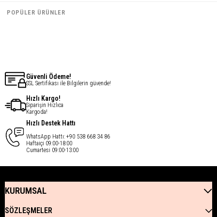
€37,64
€102,67
POPÜLER ÜRÜNLER
€30,11
€82,14
Güvenli Ödeme!
SSL Sertifikası ile Bilgilerin güvende!
Hızlı Kargo!
Siparişin Hızlıca
Kargoda!
Hızlı Destek Hattı
WhatsApp Hattı: +90 538 668 34 86
Haftaiçi 09:00-18:00
Cumartesi 09:00-13:00
KURUMSAL
SÖZLEŞMELER