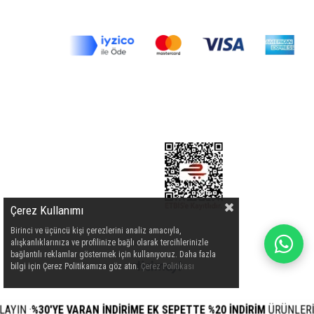
Çerez Kullanımı
Birinci ve üçüncü kişi çerezlerini analiz amacıyla,
alışkanlıklarınıza ve profilinize bağlı olarak tercihlerinizle
bağlantılı reklamlar göstermek için kullanıyoruz. Daha fazla
bilgi için Çerez Politikamıza göz atın.
Çerez Politikası
IN
·
%30'YE VARAN İNDİRİME EK SEPETTE %20 İNDİRİM
ÜRÜNLERİ İÇİ