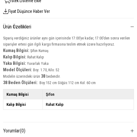
İstek Listeme Ekle
Fiyat Düşünce Haber Ver
Ürün Özellikleri
Sipariş verdiğiniz ürünler aynı gün içerisinde 17:00’ye kadar, 17:00’den sonra verilen
siparişler ertesi gün ilgili kargo firmasına teslim etmek üzere hazırlıyoruz.
Kumaş Bilgisi:
Şifon Kumaş
Kalıp Bilgisi:
Rahat Kalıp
Yaka Bilgisi:
Yuvarlak Yaka
Model Ölçüleri:
Boy: 1.70, Kilo: 52
38
Modelin üzerindeki ürün
bedendir.
38 Beden Ölçüleri:
Boy:152 cm Göğüs:112 cm Kol: 60 cm
Kumaş Bilgisi
Şifon
Kalıp Bilgisi
Rahat Kalıp
Yorumlar
(0)