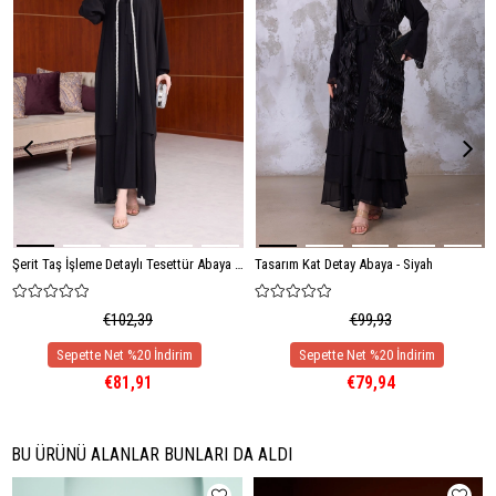
Şerit Taş İşleme Detaylı Tesettür Abaya - Siyah
Tasarım Kat Detay Abaya - Siyah
€102,39
€99,93
€81,91
€79,94
BU ÜRÜNÜ ALANLAR BUNLARI DA ALDI