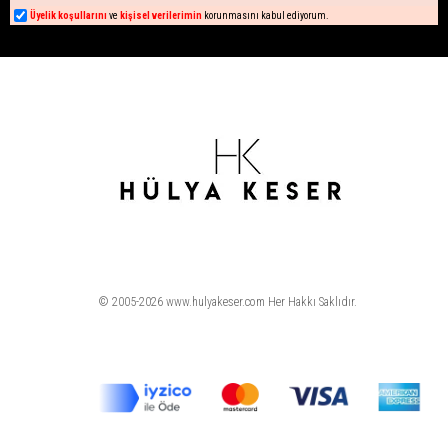
Üyelik koşullarını
ve
kişisel verilerimin
korunmasını kabul ediyorum.
© 2005-2026 www.hulyakeser.com Her Hakkı Saklıdır.