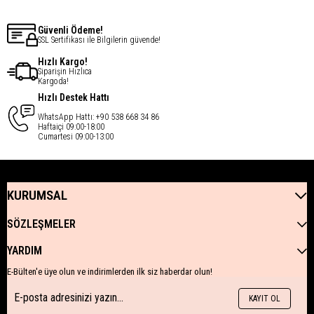
Güvenli Ödeme!
SSL Sertifikası ile Bilgilerin güvende!
Hızlı Kargo!
Siparişin Hızlıca
Kargoda!
Hızlı Destek Hattı
WhatsApp Hattı: +90 538 668 34 86
Haftaiçi 09:00-18:00
Cumartesi 09:00-13:00
KURUMSAL
SÖZLEŞMELER
YARDIM
E-Bülten'e üye olun ve indirimlerden ilk siz haberdar olun!
KAYIT OL