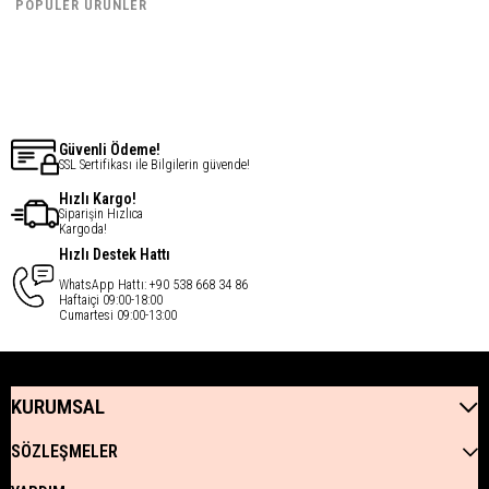
€20,19
€32,85
POPÜLER ÜRÜNLER
€16,15
€26,28
Güvenli Ödeme!
SSL Sertifikası ile Bilgilerin güvende!
Hızlı Kargo!
Siparişin Hızlıca
Kargoda!
Hızlı Destek Hattı
WhatsApp Hattı: +90 538 668 34 86
Haftaiçi 09:00-18:00
Cumartesi 09:00-13:00
KURUMSAL
SÖZLEŞMELER