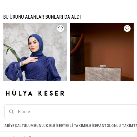
BU ÜRÜNÜ ALANLAR BUNLARI DA ALDI
Işıltı Kumaş Şal - Lacivert
Portföy Çanta - Gümüş
ABIYE
ŞAL
TULUM
GÜNLÜK ELBISE
ETEKLI TAKIM
ELBISE
PANTOLONLU TAKIM
T