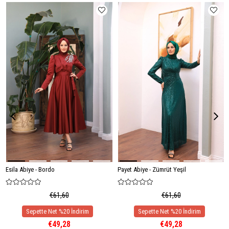
Esila Abiye - Bordo
Payet Abiye - Zümrüt Yeşil
€61,60
€61,60
€49,28
€49,28