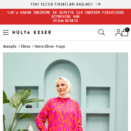
YENİ SEZON FIRSATLARI BAŞLADI!
%30'a VARAN İNDİRİME EK SEPETTE %20 İNDİRİM FIRSATININ
BİTMESİNE SON
25 Gün 03:58:14
0
Anasayfa
Elbise
Nevra Elbise - Fuşya