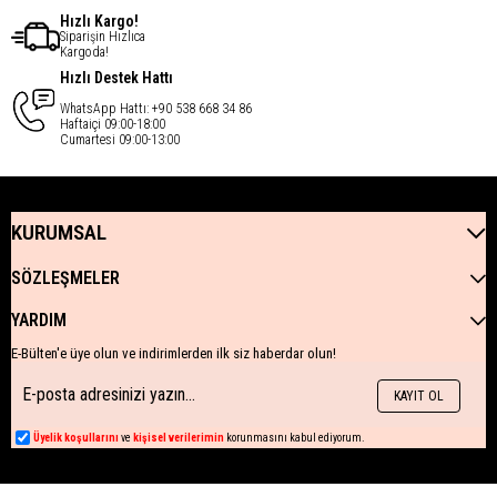
Hızlı Kargo!
Siparişin Hızlıca
Kargoda!
Hızlı Destek Hattı
WhatsApp Hattı: +90 538 668 34 86
Haftaiçi 09:00-18:00
Cumartesi 09:00-13:00
KURUMSAL
SÖZLEŞMELER
YARDIM
E-Bülten'e üye olun ve indirimlerden ilk siz haberdar olun!
KAYIT OL
Üyelik koşullarını
ve
kişisel verilerimin
korunmasını kabul ediyorum.