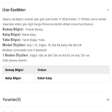
Ürün Özellikleri
Sipariş verdiğiniz ürünler aynı gün içerisinde 17:00’ye kadar, 17:00’den sonra verilen
siparişler ertesi gün ilgili kargo firmasına teslim etmek üzere hazırlıyoruz.
Kumaş Bilgisi:
Viskon Kumaş
Kalıp Bilgisi:
Rahat Kalıp
Yaka Bilgisi:
Yarım Boğaz Yaka
Model Ölçüleri:
Boy:1.75, Göğüs: 92, Bel:68, Kalça:98, Kilo:58
Modelin üzerindeki ürün
1
bedendir.
1 Beden Ölçüleri:
Göğüs:106 cm Bel:106 cm Kol:63 cm Boy:135 cm
Elde yıkama önerilir.
Kumaş Bilgisi
Viskon
Kalıp Bilgisi
Rahat Kalıp
Yorumlar
(0)