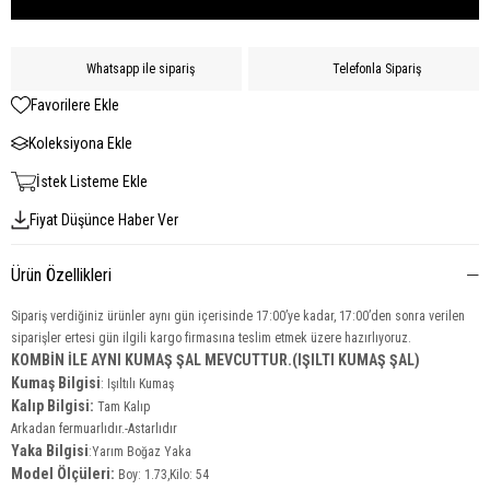
Whatsapp ile sipariş
Telefonla Sipariş
Favorilere Ekle
Koleksiyona Ekle
İstek Listeme Ekle
Fiyat Düşünce Haber Ver
Ürün Özellikleri
Sipariş verdiğiniz ürünler aynı gün içerisinde 17:00’ye kadar, 17:00’den sonra verilen
siparişler ertesi gün ilgili kargo firmasına teslim etmek üzere hazırlıyoruz.
KOMBİN İLE AYNI KUMAŞ ŞAL MEVCUTTUR.(IŞILTI KUMAŞ ŞAL)
Kumaş Bilgisi
:
Işıltılı Kumaş
Kalıp Bilgisi:
Tam Kalıp
Arkadan fermuarlıdır.-Astarlıdır
Yaka
Bilgisi
:Yarım Boğaz Yaka
Model Ölçüleri:
Boy: 1.73,Kilo: 54