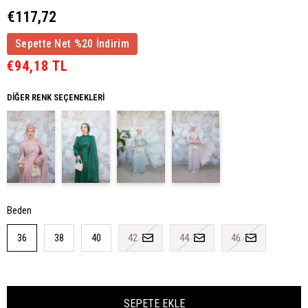
€117,72
Sepette Net %20 İndirim
€94,18 TL
DIĞER RENK SEÇENEKLERI
Beden
36
38
40
42
44
46