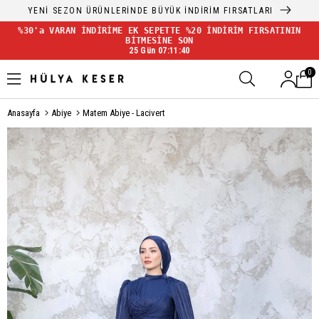
YENİ SEZON ÜRÜNLERİNDE BÜYÜK İNDİRİM FIRSATLARI
%30'a VARAN İNDİRİME EK SEPETTE %20 İNDİRİM FIRSATININ
BİTMESİNE SON
25 Gün 07:11:39
0
Anasayfa
Abiye
Matem Abiye - Lacivert