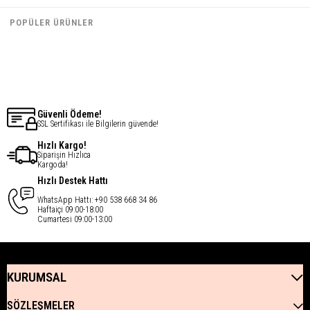
€61,60
€61,60
POPÜLER ÜRÜNLER
€49,28
€49,28
Güvenli Ödeme!
SSL Sertifikası ile Bilgilerin güvende!
Hızlı Kargo!
Siparişin Hızlıca
Kargoda!
Hızlı Destek Hattı
WhatsApp Hattı: +90 538 668 34 86
Haftaiçi 09:00-18:00
Cumartesi 09:00-13:00
KURUMSAL
SÖZLEŞMELER