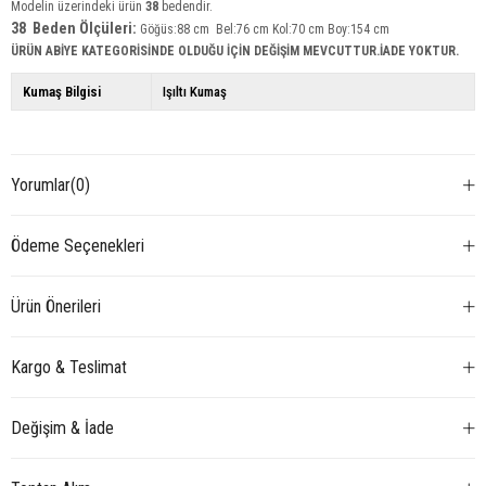
Modelin üzerindeki ürün
38
bedendir.
38 Beden Ölçüleri:
Göğüs:88 cm Bel:76 cm Kol:70 cm Boy:154 cm
ÜRÜN ABİYE KATEGORİSİNDE OLDUĞU İÇİN DEĞİŞİM MEVCUTTUR.İADE YOKTUR.
Kumaş Bilgisi
Işıltı Kumaş
Yorumlar
(0)
Ödeme Seçenekleri
Ürün Önerileri
Kargo & Teslimat
Değişim & İade