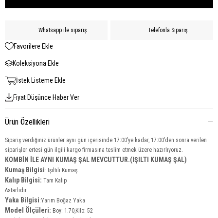
Whatsapp ile sipariş
Telefonla Sipariş
Favorilere Ekle
Koleksiyona Ekle
İstek Listeme Ekle
Fiyat Düşünce Haber Ver
Ürün Özellikleri
Sipariş verdiğiniz ürünler aynı gün içerisinde 17:00’ye kadar, 17:00’den sonra verilen
siparişler ertesi gün ilgili kargo firmasına teslim etmek üzere hazırlıyoruz.
KOMBİN İLE AYNI KUMAŞ ŞAL MEVCUTTUR.(IŞILTI KUMAŞ ŞAL)
Kumaş Bilgisi
:
Işıltılı Kumaş
Kalıp Bilgisi:
Tam Kalıp
Astarlıdır
Yaka
Bilgisi
:Yarım Boğaz Yaka
Model Ölçüleri:
Boy: 1.70,Kilo: 52