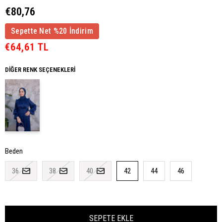
€80,76
Sepette Net %20 İndirim
€64,61 TL
DIĞER RENK SEÇENEKLERI
Beden
36
38
40
42
44
46