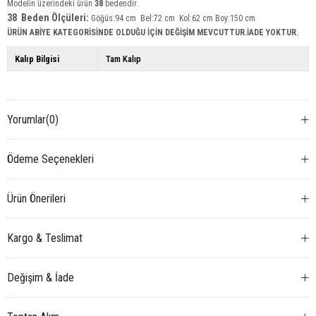
Modelin üzerindeki ürün
38
bedendir.
38 Beden Ölçüleri:
Göğüs:94 cm Bel:72 cm Kol:62 cm Boy:150 cm
ÜRÜN ABİYE KATEGORİSİNDE OLDUĞU İÇİN DEĞİŞİM MEVCUTTUR.İADE YOKTUR.
Kalıp Bilgisi
Tam Kalıp
Yorumlar
(0)
Ödeme Seçenekleri
Ürün Önerileri
Kargo & Teslimat
Değişim & İade