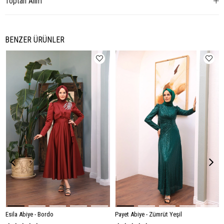
Toptan Alım
BENZER ÜRÜNLER
Esila Abiye - Bordo
Payet Abiye - Zümrüt Yeşil