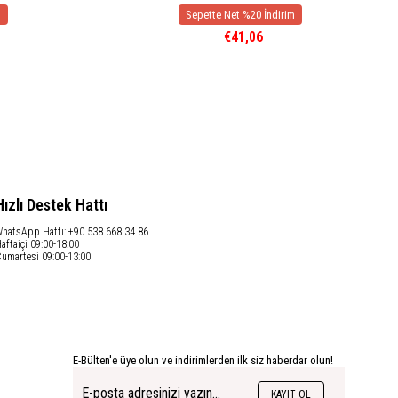
€41,06
Hızlı Destek Hattı
hatsApp Hattı: +90 538 668 34 86
aftaiçi 09:00-18:00
umartesi 09:00-13:00
E-Bülten'e üye olun ve indirimlerden ilk siz haberdar olun!
KAYIT OL