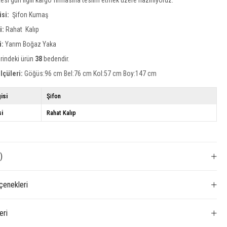
isi:
Şifon Kumaş
si:
Rahat Kalıp
i:
Yarım Boğaz Yaka
rindeki ürün
38
bedendir.
lçüleri:
Göğüs:96 cm Bel:76 cm Kol:57 cm Boy:147 cm
isi
Şifon
si
Rahat Kalıp
)
enekleri
eri