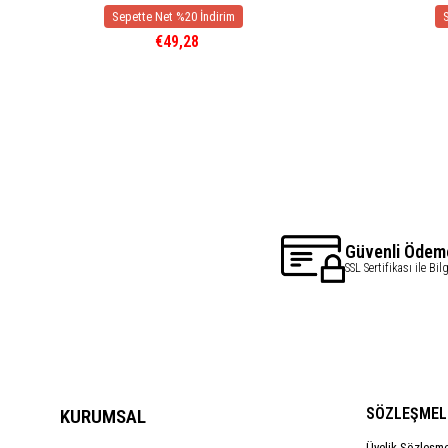
€49,28
Güvenli Ödem
SSL Sertifikası ile Bil
SÖZLEŞMEL
KURUMSAL
Üyelik Sözleşm