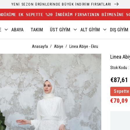
YENİ SEZON ÜRÜNLERİNDE BÜYÜK İNDİRİM FIRSATLARI
NDİRİME EK SEPETTE %20 İNDİRİM FIRSATININ BİTMESİNE S
E
ABAYA
TAKIM
ÜST GİYİM
ALT GİYİM
DIŞ GİYİM
Anasayfa
Abiye
Linea Abiye - Ekru
Linea Abi
Stok Kodu
€87,61
Sepette
€70,09