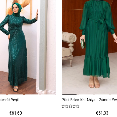
Zümrüt Yeşil
Pileli Balon Kol Abiye - Zümrüt Yeş
€61,60
€51,33