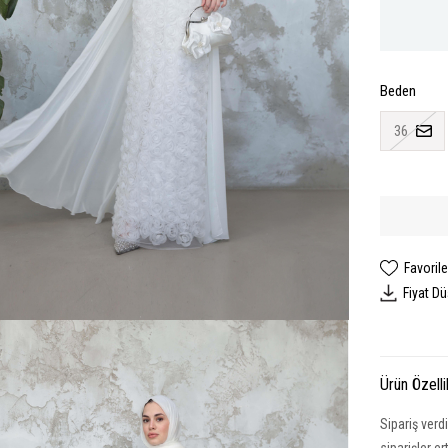
Beden
36
Favorile
Fiyat D
Ürün Özelli
Sipariş verd
siparişler e