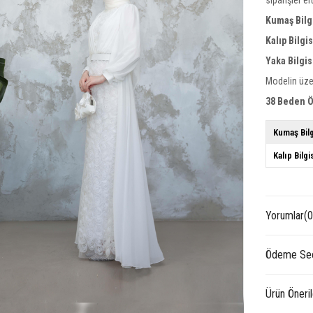
Kumaş Bilg
Kalıp Bilgi
Yaka Bilgis
Modelin üze
38 Beden Ö
Kumaş Bilg
Kalıp Bilgi
Yorumlar
(0
Ödeme Seç
Ürün Öneril