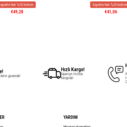
€49,28
€41,06
Hızlı Kargo!
e!
Siparişin Hızlıca
W
gilerin güvende!
Kargoda!
H
C
ER
YARDIM
esi
Müşteri Hizmetleri