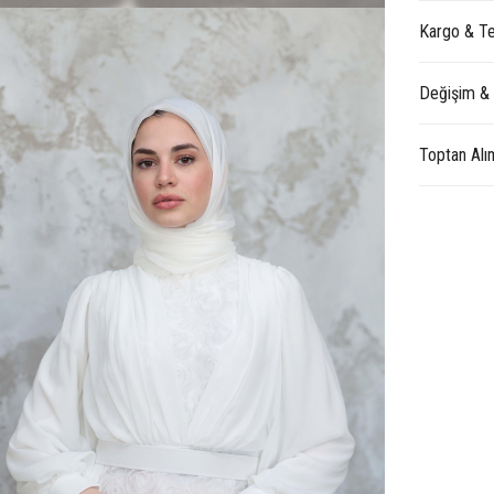
Kargo & Te
Değişim &
Toptan Alı