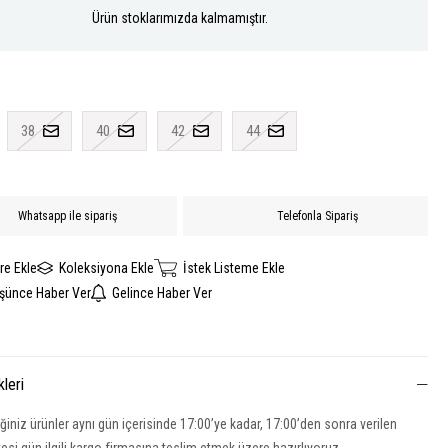
Ürün stoklarımızda kalmamıştır.
38
40
42
44
Whatsapp ile sipariş
Telefonla Sipariş
re Ekle
Koleksiyona Ekle
İstek Listeme Ekle
üşünce Haber Ver
Gelince Haber Ver
kleri
iğiniz ürünler aynı gün içerisinde 17:00’ye kadar, 17:00’den sonra verilen
rtesi gün ilgili kargo firmasına teslim etmek üzere hazırlıyoruz.