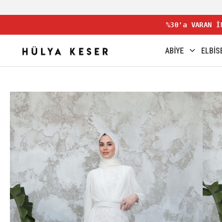
%30'a VARAN İ
ABİYE
ELBİS