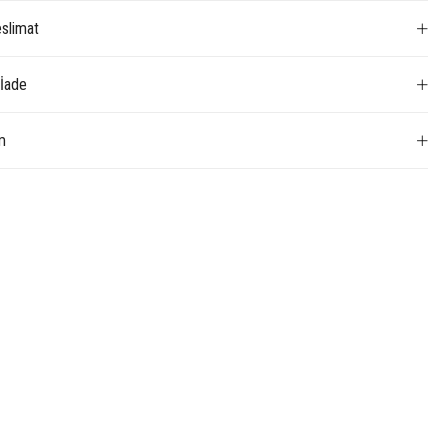
slimat
 İade
m