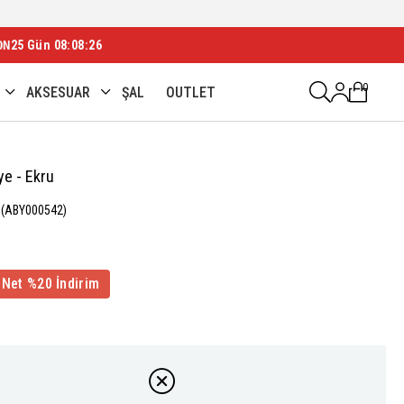
ON
25 Gün 08:08:24
0
AKSESUAR
ŞAL
OUTLET
ye - Ekru
(ABY000542)
 Net %20 İndirim