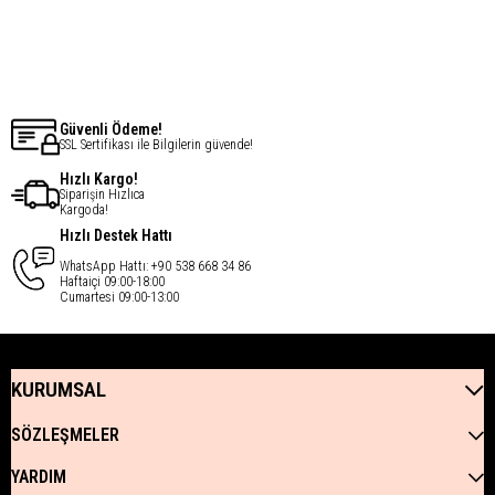
€49,28
€49,28
Güvenli Ödeme!
SSL Sertifikası ile Bilgilerin güvende!
Hızlı Kargo!
Siparişin Hızlıca
Kargoda!
Hızlı Destek Hattı
WhatsApp Hattı: +90 538 668 34 86
Haftaiçi 09:00-18:00
Cumartesi 09:00-13:00
KURUMSAL
SÖZLEŞMELER
YARDIM