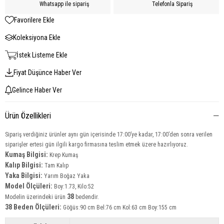
Whatsapp ile sipariş
Telefonla Sipariş
Favorilere Ekle
Koleksiyona Ekle
İstek Listeme Ekle
Fiyat Düşünce Haber Ver
Gelince Haber Ver
Ürün Özellikleri
Sipariş verdiğiniz ürünler aynı gün içerisinde 17:00’ye kadar, 17:00’den sonra verilen
siparişler ertesi gün ilgili kargo firmasına teslim etmek üzere hazırlıyoruz.
Kumaş Bilgisi:
Krep Kumaş
Kalıp Bilgisi:
Tam Kalıp
Yaka Bilgisi:
Yarım Boğaz Yaka
Model Ölçüleri:
Boy:1.73, Kilo:52
38
Modelin üzerindeki ürün
bedendir.
38 Beden Ölçüleri:
Göğüs:90 cm Bel:76 cm Kol:63 cm Boy:155 cm