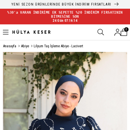
YENİ SEZON ÜRÜNLERİNDE BÜYÜK İNDİRİM FIRSATLARI
%30'a VARAN İNDİRİME EK SEPETTE %20 İNDİRİM FIRSATININ
BİTMESİNE SON
24 Gün 07:16:14
0
Anasayfa
Abiye
Lilyum Taş İşleme Abiye - Lacivert