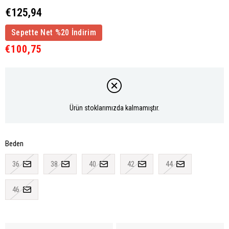
€125,94
Sepette Net %20 İndirim
€100,75
Ürün stoklarımızda kalmamıştır.
Beden
36
38
40
42
44
46