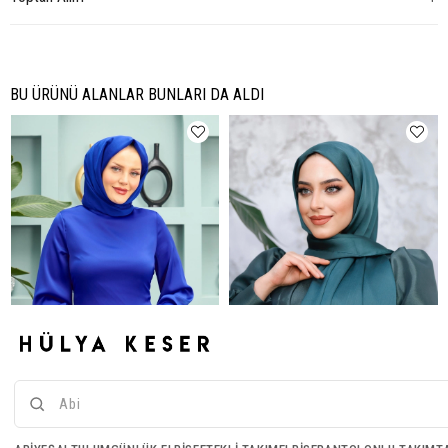
BU ÜRÜNÜ ALANLAR BUNLARI DA ALDI
Janjan Kumaş Şal - Saks Mavi
Janjan Kumaş Şal - Petrol Yeşili