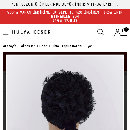
YENİ SEZON ÜRÜNLERİNDE BÜYÜK İNDİRİM FIRSATLARI
%30'a VARAN İNDİRİME EK SEPETTE %20 İNDİRİM FIRSATININ
BİTMESİNE SON
24 Gün 17:41:13
0
Anasayfa
Aksesuar
Bone
Likralı Topuz Bonesi - Siyah