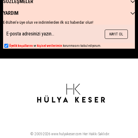
SÖZLEŞMELER
YARDIM
E-Bülten'e üye olun ve indirimlerden ilk siz haberdar olun!
KAYIT OL
Üyelik koşullarını
ve
kişisel verilerimin
korunmasını kabul ediyorum.
© 2005-2026 www.hulyakeser.com Her Hakkı Saklıdır.