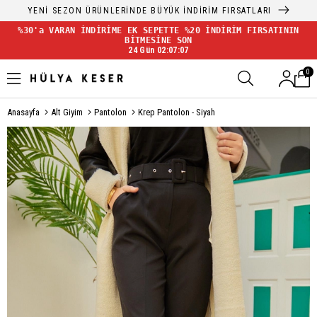
YENİ SEZON ÜRÜNLERİNDE BÜYÜK İNDİRİM FIRSATLARI
%30'a VARAN İNDİRİME EK SEPETTE %20 İNDİRİM FIRSATININ
BİTMESİNE SON
24 Gün 02:07:07
0
Anasayfa
Alt Giyim
Pantolon
Krep Pantolon - Siyah