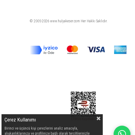
© 2005-2026 www.hulyakeser.com Her Hakkı Saklıdır.
Çerez Kullanımı
Birinci ve üçüncü kişi çerezlerini analiz amacıyla,
alışkanlıklarınıza ve profilinize bağlı olarak tercihlerinizle