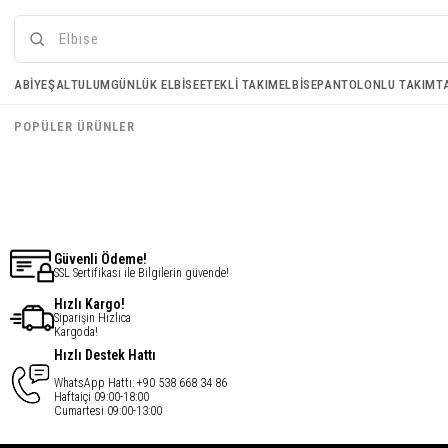
Krep Pantolon - Bej
ABIYE
ŞAL
TULUM
GÜNLÜK ELBISE
ETEKLI TAKIM
ELBISE
PANTOLONLU TAKIM
T
€38,33
POPÜLER ÜRÜNLER
€30,66
Güvenli Ödeme!
SSL Sertifikası ile Bilgilerin güvende!
Hızlı Kargo!
Siparişin Hızlıca
Kargoda!
Hızlı Destek Hattı
WhatsApp Hattı: +90 538 668 34 86
Haftaiçi 09:00-18:00
Cumartesi 09:00-13:00