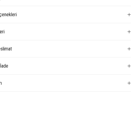
enekleri
eri
slimat
 İade
m