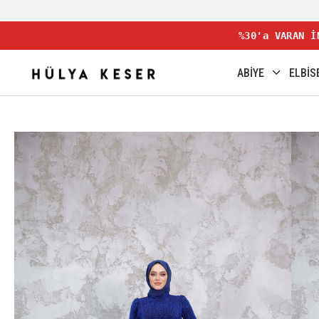
%30'a VARAN İ
ABİYE
ELBİS