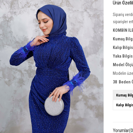
Ürün Özelli
Sipariş verd
siparişler e
KOMBİN İL
Kumaş Bilg
Kalıp Bilgi
Yaka
Bilgis
Model Ölçü
Modelin üze
38 Beden Ö
Kumaş Bilg
Kalıp Bilgi
Yorumlar
(0