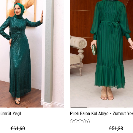
Zümrüt Yeşil
Pileli Balon Kol Abiye - Zümrüt Yeş
€61,60
€51,33