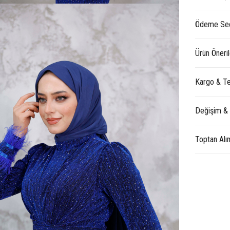
Ödeme Seç
Ürün Öneril
Kargo & Te
Değişim &
Toptan Alı