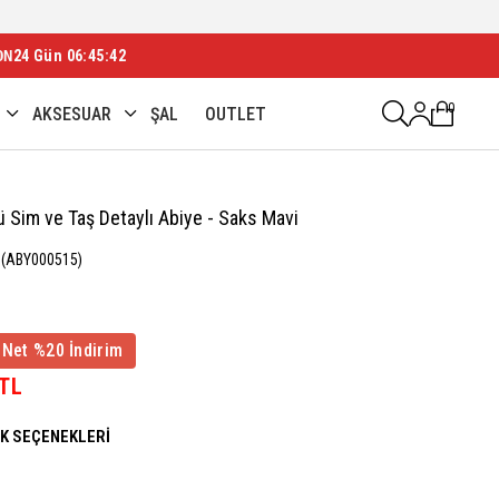
ON
24 Gün 06:45:40
0
AKSESUAR
ŞAL
OUTLET
ü Sim ve Taş Detaylı Abiye - Saks Mavi
(ABY000515)
 Net %20 İndirim
 TL
NK SEÇENEKLERI