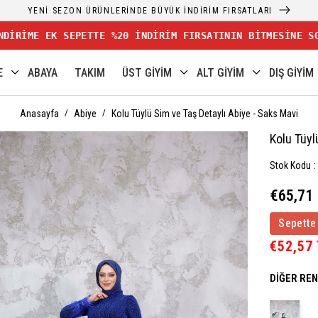
YENİ SEZON ÜRÜNLERİNDE BÜYÜK İNDİRİM FIRSATLARI
NDİRİME EK SEPETTE %20 İNDİRİM FIRSATININ BİTMESİNE S
E
ABAYA
TAKIM
ÜST GİYİM
ALT GİYİM
DIŞ GİYİM
Anasayfa
Abiye
Kolu Tüylü Sim ve Taş Detaylı Abiye - Saks Mavi
Kolu Tüyl
Stok Kodu
€65,71
Sepette
€52,57
DIĞER RE