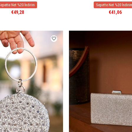
€49,28
€41,06