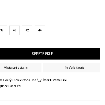
38
40
42
44
Whatsapp ile sipariş
Telefonla Sipariş
re Ekle
Koleksiyona Ekle
İstek Listeme Ekle
üşünce Haber Ver