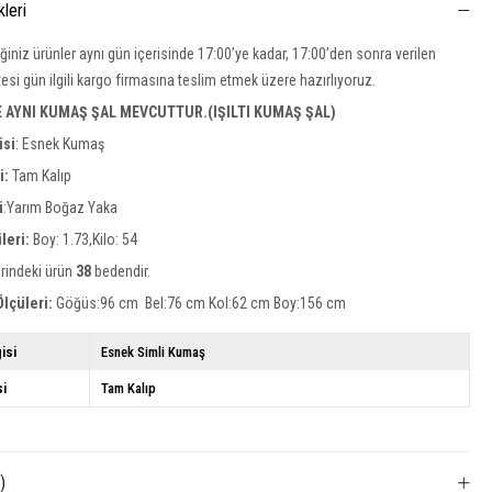
kleri
iğiniz ürünler aynı gün içerisinde 17:00’ye kadar, 17:00’den sonra verilen
rtesi gün ilgili kargo firmasına teslim etmek üzere hazırlıyoruz.
E AYNI KUMAŞ ŞAL MEVCUTTUR.(IŞILTI KUMAŞ ŞAL)
isi
:
Esnek Kumaş
si:
Tam Kalıp
i
:Yarım Boğaz Yaka
leri:
Boy: 1.73,Kilo: 54
rindeki ürün
38
bedendir.
lçüleri:
Göğüs:96 cm Bel:76 cm Kol:62 cm Boy:156 cm
isi
Esnek Simli Kumaş
si
Tam Kalıp
)