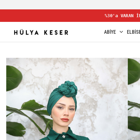
%30'a VARAN İ
ABİYE
ELBİS