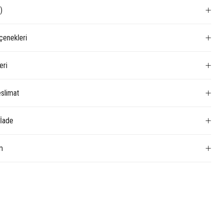
)
enekleri
eri
slimat
 İade
m