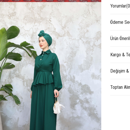
Yorumlar
(0
Ödeme Seç
Ürün Öneril
Kargo & Te
Değişim &
Toptan Alı