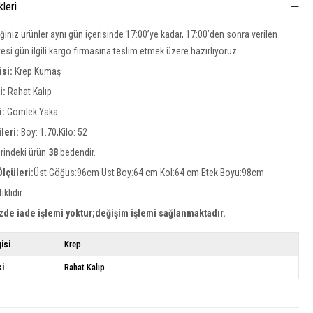
kleri
iğiniz ürünler aynı gün içerisinde 17:00’ye kadar, 17:00’den sonra verilen
rtesi gün ilgili kargo firmasına teslim etmek üzere hazırlıyoruz.
si:
Krep Kumaş
si:
Rahat Kalıp
i:
Gömlek Yaka
leri:
Boy: 1.70,Kilo: 52
rindeki ürün
38
bedendir.
lçüleri:
Üst Göğüs:96cm Üst Boy:64 cm Kol:64 cm Etek Boyu:98cm
iklidir.
zde iade işlemi yoktur;değişim işlemi sağlanmaktadır.
isi
Krep
si
Rahat Kalıp