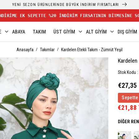
YENİ SEZON ÜRÜNLERİNDE BÜYÜK İNDİRİM FIRSATLARI
NDİRİME EK SEPETTE %20 İNDİRİM FIRSATININ BİTMESİNE S
E
ABAYA
TAKIM
ÜST GİYİM
ALT GİYİM
DIŞ GİYİM
Anasayfa
Takımlar
Kardelen Etekli Takım - Zümrüt Yeşil
Kardelen 
Stok Kodu
€27,35
Sepette
€21,88
DIĞER RE