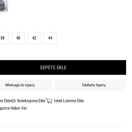
38
40
42
44
Whatsapp ile sipariş
Telefonla Sipariş
re Ekle
Koleksiyona Ekle
İstek Listeme Ekle
üşünce Haber Ver