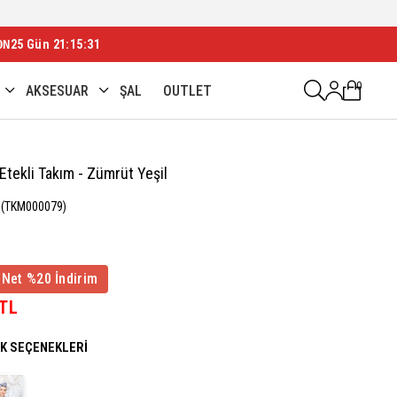
ON
25 Gün 21:15:29
0
AKSESUAR
ŞAL
OUTLET
Etekli Takım - Zümrüt Yeşil
(TKM000079)
 Net %20 İndirim
 TL
NK SEÇENEKLERI