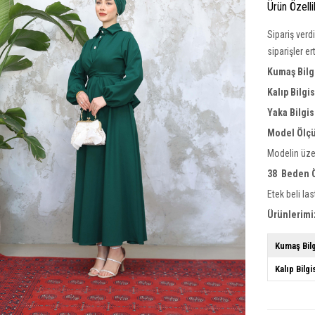
Ürün Özelli
Sipariş verd
siparişler e
Kumaş Bilgi
Kalıp Bilgi
Yaka Bilgis
Model Ölçü
Modelin üze
38 Beden Ö
Etek beli last
Ürünlerimi
Kumaş Bilg
Kalıp Bilgi