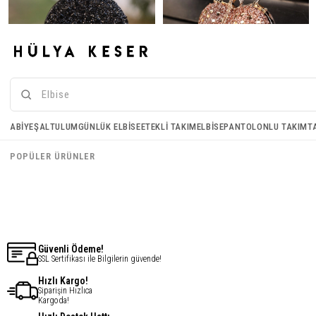
Halka Abiye Çanta - Siyah
Kalp Abiye Çanta - Rose Gold
ABIYE
ŞAL
TULUM
GÜNLÜK ELBISE
ETEKLI TAKIM
ELBISE
PANTOLONLU TAKIM
T
€33,88
€32,85
POPÜLER ÜRÜNLER
€27,10
€26,28
Güvenli Ödeme!
SSL Sertifikası ile Bilgilerin güvende!
Hızlı Kargo!
Siparişin Hızlıca
Kargoda!