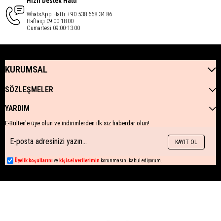
Hızlı Destek Hattı
WhatsApp Hattı: +90 538 668 34 86
Haftaiçi 09:00-18:00
Cumartesi 09:00-13:00
KURUMSAL
SÖZLEŞMELER
YARDIM
E-Bülten'e üye olun ve indirimlerden ilk siz haberdar olun!
KAYIT OL
Üyelik koşullarını
ve
kişisel verilerimin
korunmasını kabul ediyorum.