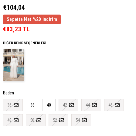
€104,04
Sepette Net %20 İndirim
€83,23 TL
DIĞER RENK SEÇENEKLERI
Beden
36
38
40
42
44
46
48
50
52
54