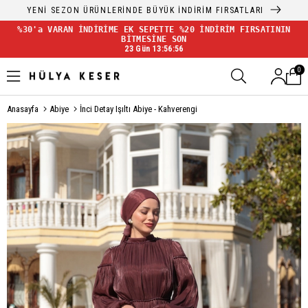
YENİ SEZON ÜRÜNLERİNDE BÜYÜK İNDİRİM FIRSATLARI
%30'a VARAN İNDİRİME EK SEPETTE %20 İNDİRİM FIRSATININ
BİTMESİNE SON
23 Gün 13:56:56
0
Anasayfa
Abiye
İnci Detay Işıltı Abiye - Kahverengi