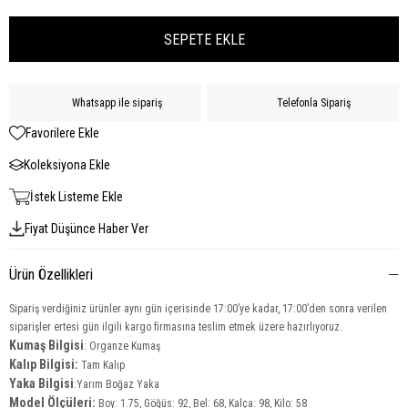
Whatsapp ile sipariş
Telefonla Sipariş
Favorilere Ekle
Koleksiyona Ekle
İstek Listeme Ekle
Fiyat Düşünce Haber Ver
Ürün Özellikleri
Sipariş verdiğiniz ürünler aynı gün içerisinde 17:00’ye kadar, 17:00’den sonra verilen
siparişler ertesi gün ilgili kargo firmasına teslim etmek üzere hazırlıyoruz.
Kumaş Bilgisi
: Organze Kumaş
Kalıp Bilgisi:
Tam Kalıp
Yaka
Bilgisi
:Yarım Boğaz Yaka
Model Ölçüleri:
Boy: 1.75, Göğüs: 92, Bel: 68, Kalça: 98, Kilo: 58