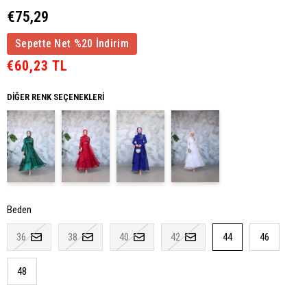
€75,29
Sepette Net %20 İndirim
€60,23 TL
DIĞER RENK SEÇENEKLERI
Beden
36
38
40
42
44
46
48