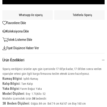
Whatsapp ile sipariş
Telefonla Sipariş
Favorilere Ekle
Koleksiyona Ekle
İstek Listeme Ekle
Fiyat Düşünce Haber Ver
Ürün Özellikleri
Sipariş verdiğiniz ürünler aynı gün içerisinde 17:00’ye kadar, 17:00’den sonra verilen
siparişler ertesi gün ilgili kargo firmasına teslim etmek üzere hazırlıyoruz.
Kumaş Bilgisi
:
Işıltılı Kumaş
Kalıp Bilgisi:
Tam Kalıp
Yaka
Bilgisi
:Yarım Boğaz Yaka
Model Ölçüleri:
Boy: 1.70,Kilo: 52
Modelin üzerindeki ürün
38
bedendir.
38 Beden Ölçüleri:
Göğüs:84 cm Bel:74 cm Kol:67 cm Boy:160 cm