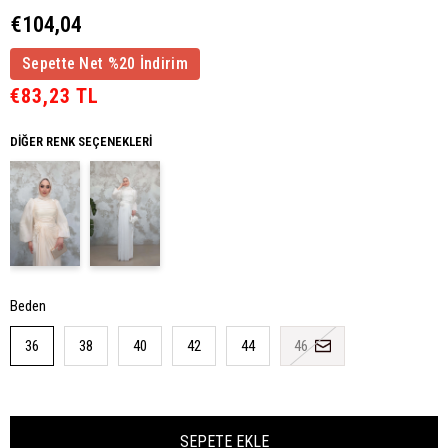
€104,04
Sepette Net %20 İndirim
€83,23 TL
DIĞER RENK SEÇENEKLERI
Beden
36
38
40
42
44
46