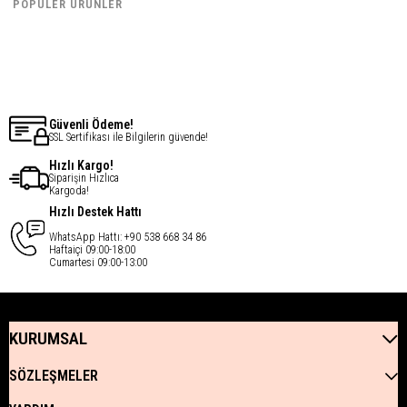
€61,60
€61,60
POPÜLER ÜRÜNLER
€49,28
€49,28
Güvenli Ödeme!
SSL Sertifikası ile Bilgilerin güvende!
Hızlı Kargo!
Siparişin Hızlıca
Kargoda!
Hızlı Destek Hattı
WhatsApp Hattı: +90 538 668 34 86
Haftaiçi 09:00-18:00
Cumartesi 09:00-13:00
KURUMSAL
SÖZLEŞMELER