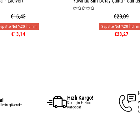
l - Lacivert
Yuvarlak Sim Detay Çanta - Gümüş
€16,43
€29,09
€13,14
€23,27
Hızlı Kargo!
e!
Siparişin Hızlıca
W
gilerin güvende!
Kargoda!
H
C