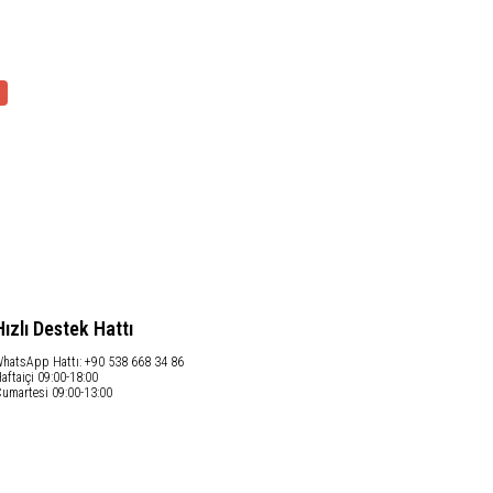
Hızlı Destek Hattı
hatsApp Hattı: +90 538 668 34 86
aftaiçi 09:00-18:00
umartesi 09:00-13:00