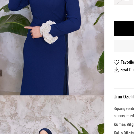
Favorile
Fiyat D
Ürün Özelli
Sipariş verd
siparişler e
Kumaş Bilgi
Kalıp Bilgi