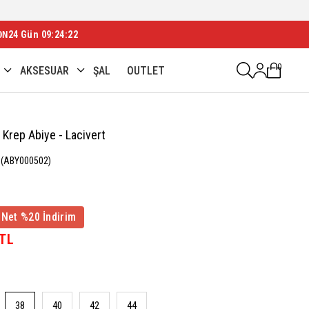
ON
24 Gün 09:24:21
0
AKSESUAR
ŞAL
OUTLET
 Krep Abiye - Lacivert
(ABY000502)
 Net %20 İndirim
 TL
38
40
42
44