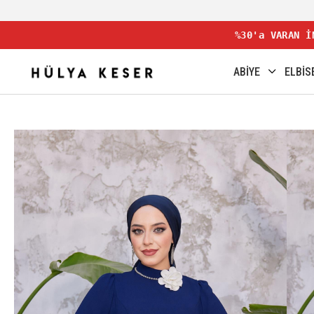
%30'a VARAN İ
ABİYE
ELBİS