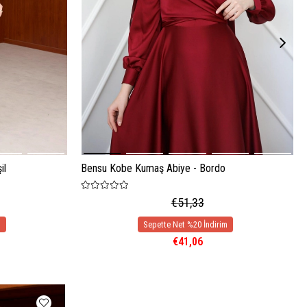
il
Bensu Kobe Kumaş Abiye - Bordo
€51,33
€41,06