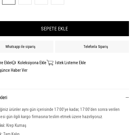
Whatsapp ile sipariş
Telefonla Sipariş
re Ekle
Koleksiyona Ekle
İstek Listeme Ekle
üşünce Haber Ver
kleri
iğiniz ürünler aynı gün içerisinde 17:00’ye kadar, 17:00’den sonra verilen
rtesi gün ilgili kargo firmasına teslim etmek üzere hazırlıyoruz.
si:
Krep Kumaş
si:
Tam Kalıp