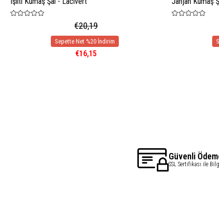
Işıltı Kumaş Şal - Lacivert
Janjan Kumaş Şa
€20,19
€16,15
Güvenli Ödem
SSL Sertifikası ile Bil