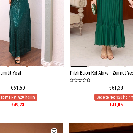
Zümrüt Yeşil
Pileli Balon Kol Abiye - Zümrüt Yeş
€61,60
€51,33
€49,28
€41,06