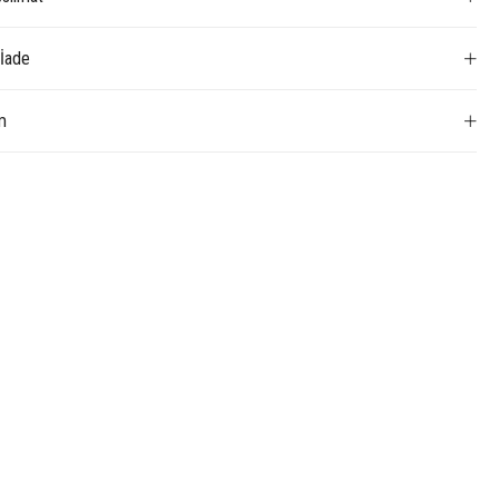
 İade
m