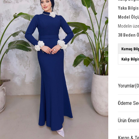
Yaka Bilgis
Model Ölçü
Modelin üze
38 Beden Ö
Kumaş Bilg
Kalıp Bilgi
Yorumlar
(0
Ödeme Seç
Ürün Öneril
Kargo & Te