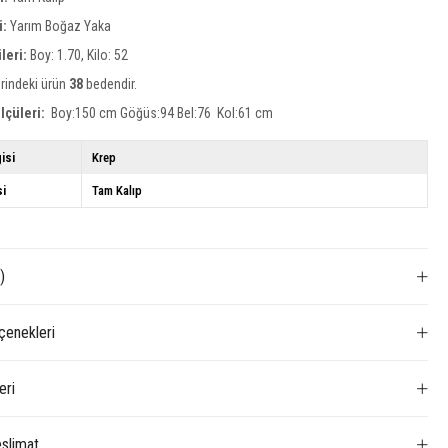
i:
Yarım Boğaz Yaka
leri:
Boy: 1.70, Kilo: 52
rindeki ürün
38
bedendir.
lçüleri:
Boy:150 cm Göğüs:94 Bel:76 Kol:61 cm
isi
Krep
si
Tam Kalıp
)
enekleri
eri
slimat