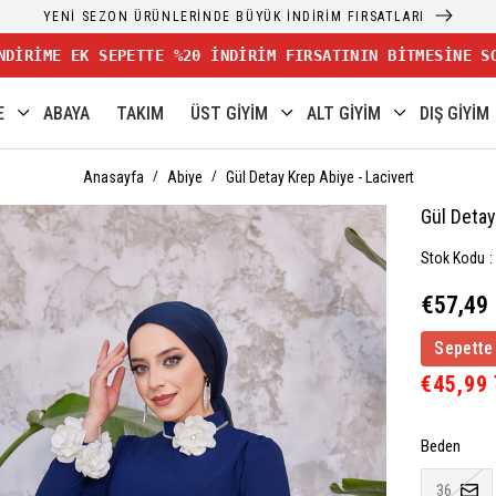
YENİ SEZON ÜRÜNLERİNDE BÜYÜK İNDİRİM FIRSATLARI
NDİRİME EK SEPETTE %20 İNDİRİM FIRSATININ BİTMESİNE S
E
ABAYA
TAKIM
ÜST GİYİM
ALT GİYİM
DIŞ GİYİM
Anasayfa
Abiye
Gül Detay Krep Abiye - Lacivert
Gül Detay
Stok Kodu
€57,49
Sepette
€45,99
Beden
36