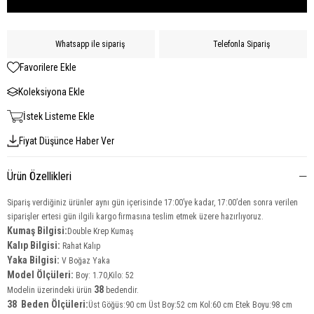
Whatsapp ile sipariş
Telefonla Sipariş
Favorilere Ekle
Koleksiyona Ekle
İstek Listeme Ekle
Fiyat Düşünce Haber Ver
Ürün Özellikleri
Sipariş verdiğiniz ürünler aynı gün içerisinde 17:00’ye kadar, 17:00’den sonra verilen
siparişler ertesi gün ilgili kargo firmasına teslim etmek üzere hazırlıyoruz.
Kumaş Bilgisi:
Double Krep Kumaş
Kalıp Bilgisi:
Rahat Kalıp
Yaka Bilgisi:
V Boğaz Yaka
Model Ölçüleri:
Boy: 1.70,Kilo: 52
38
Modelin üzerindeki ürün
bedendir.
38 Beden Ölçüleri:
Üst Göğüs:90 cm Üst Boy:52 cm Kol:60 cm Etek Boyu:98 cm