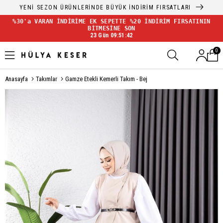
YENİ SEZON ÜRÜNLERİNDE BÜYÜK İNDİRİM FIRSATLARI
%30'a VARAN İNDİRİME EK SEPETTE %20 İNDİRİM FIRSATININ
BİTMESİNE SON
23 Gün 09:51:41
0
Anasayfa
Takımlar
Gamze Etekli Kemerli Takım - Bej