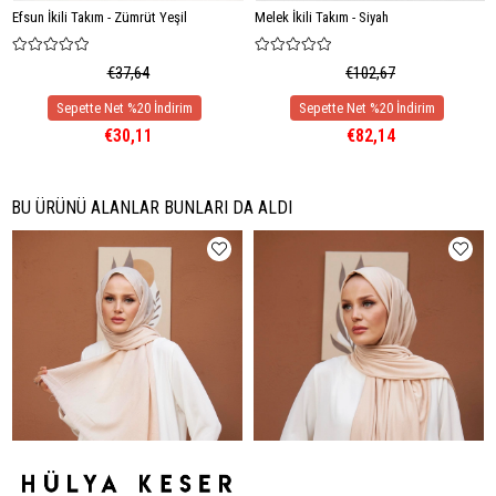
Efsun İkili Takım - Zümrüt Yeşil
Melek İkili Takım - Siyah
€37,64
€102,67
€30,11
€82,14
BU ÜRÜNÜ ALANLAR BUNLARI DA ALDI