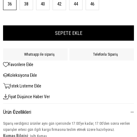
36
38
40
42
44
46
Whatsapp ile sipariş
Telefonla Sipariş
Favorilere Ekle
Koleksiyona Ekle
İstek Listeme Ekle
Fiyat Düşünce Haber Ver
Ürün Özellikleri
Sipariş verdiğiniz ürünler aynı gün içerisinde 17:00’ye kadar, 17:00’den sonra verilen
siparişler ertesi gün ilgili kargo firmasına teslim etmek üzere hazırlıyoruz.
Kumaş Bilgisi
: Işıltı Kumaş