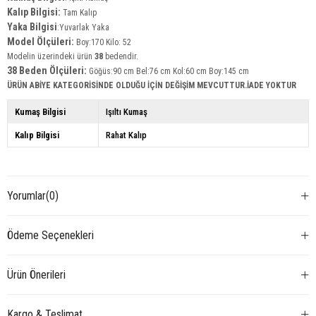
Kalıp Bilgisi:
Tam Kalıp
Yaka
Bilgisi
:Yuvarlak Yaka
Model Ölçüleri:
Boy:170 Kilo: 52
Modelin üzerindeki ürün
38
bedendir.
38 Beden Ölçüleri:
Göğüs:90 cm Bel:76 cm Kol:60 cm Boy:145 cm
ÜRÜN ABİYE KATEGORİSİNDE OLDUĞU İÇİN DEĞİŞİM MEVCUTTUR.İADE YOKTUR
Kumaş Bilgisi
Işıltı Kumaş
Kalıp Bilgisi
Rahat Kalıp
Yorumlar
(0)
Ödeme Seçenekleri
Ürün Önerileri
Kargo & Teslimat