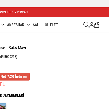
 SEZON FIRSATLARI BAŞLADI!
ON
24 Gün 21:39:41
0
AKSESUAR
ŞAL
OUTLET
ise - Saks Mavi
(ELB000213)
 Net %20 İndirim
 TL
NK SEÇENEKLERI