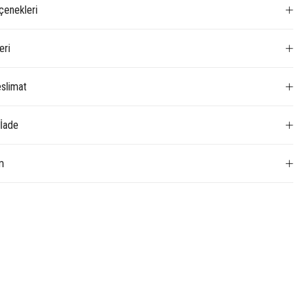
enekleri
eri
slimat
 İade
m