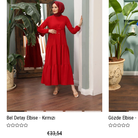
Bel Detay Elbise - Kırmızı
Gözde Elbise -
€33,54