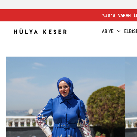
%30'a VARAN İ
ABİYE
ELBİS