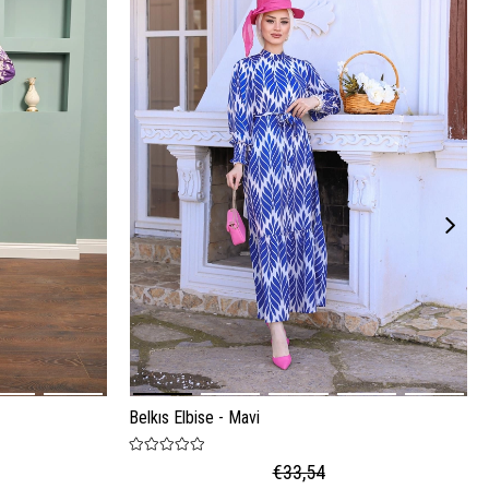
Belkıs Elbise - Mavi
€33,54