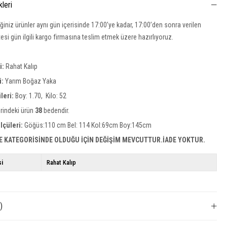
kleri
iğiniz ürünler aynı gün içerisinde 17:00’ye kadar, 17:00’den sonra verilen
rtesi gün ilgili kargo firmasına teslim etmek üzere hazırlıyoruz.
si:
Rahat Kalıp
i:
Yarım Boğaz Yaka
leri:
Boy: 1.70, Kilo: 52
rindeki ürün
38
bedendir.
lçüleri:
Göğüs:110 cm Bel: 114 Kol:69cm Boy:145cm
E KATEGORİSİNDE OLDUĞU İÇİN DEĞİŞİM MEVCUTTUR.İADE YOKTUR.
si
Rahat Kalıp
)