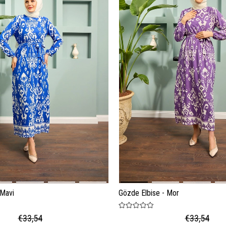
 Mavi
Gözde Elbise - Mor
€33,54
€33,54