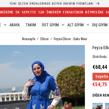
YENİ
NDİRİME EK SEPETTE %20 İNDİRİM FIRSATININ BİTMESİNE S
E
ABAYA
TAKIM
ÜST GİYİM
ALT GİYİM
DIŞ GİYİM
Anasayfa
Elbise
Feyza Elbise - Saks Mavi
Feyza Elb
Stok Kodu
€68,44
Sepette
€54,75
DIĞER RE