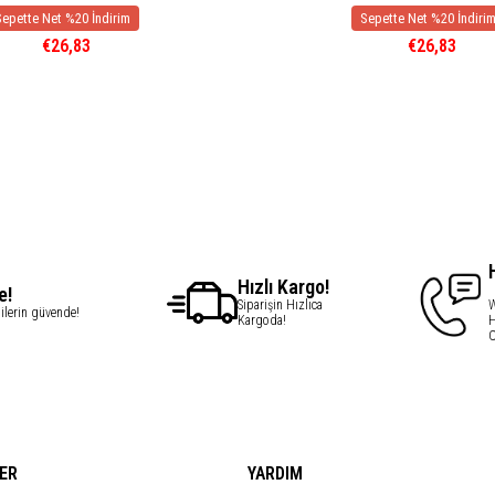
€26,83
€26,83
Hızlı Kargo!
e!
Siparişin Hızlıca
W
gilerin güvende!
Kargoda!
H
C
ER
YARDIM