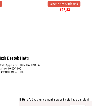
€26,83
Hızlı Destek Hattı
hatsApp Hattı: +90 538 668 34 86
aftaiçi 09:00-18:00
umartesi 09:00-13:00
E-Bülten'e üye olun ve indirimlerden ilk siz haberdar olun!