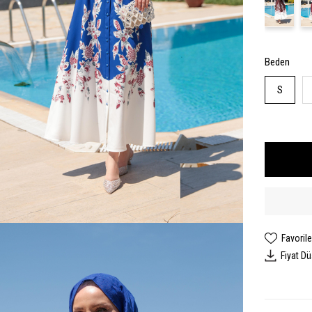
Beden
S
Favorile
Fiyat D