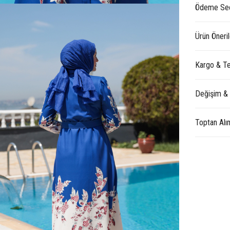
Ödeme Seç
Ürün Öneril
Kargo & Te
Değişim &
Toptan Alı