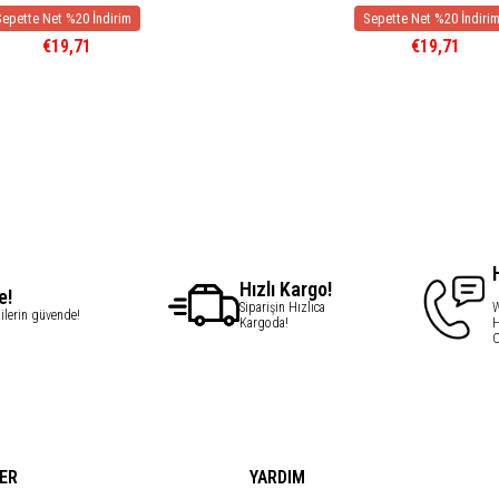
€19,71
€19,71
Hızlı Kargo!
e!
Siparişin Hızlıca
W
gilerin güvende!
Kargoda!
H
C
ER
YARDIM