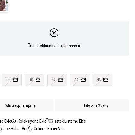
Ürün stoklarımızda kalmamıştır.
38
40
42
44
46
Whatsapp ile sipariş
Telefonla Sipariş
re Ekle
Koleksiyona Ekle
İstek Listeme Ekle
üşünce Haber Ver
Gelince Haber Ver