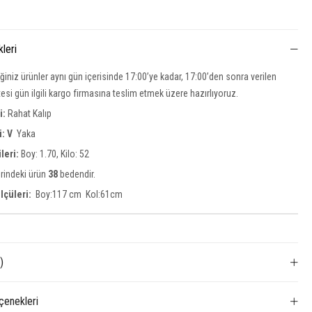
kleri
iğiniz ürünler aynı gün içerisinde 17:00’ye kadar, 17:00’den sonra verilen
rtesi gün ilgili kargo firmasına teslim etmek üzere hazırlıyoruz.
si:
Rahat Kalıp
i: V
Yaka
leri:
Boy: 1.70, Kilo: 52
rindeki ürün
38
bedendir.
lçüleri:
Boy:117 cm Kol:61cm
)
enekleri