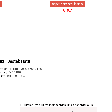
€19,71
Hızlı Destek Hattı
hatsApp Hattı: +90 538 668 34 86
aftaiçi 09:00-18:00
umartesi 09:00-13:00
E-Bülten'e üye olun ve indirimlerden ilk siz haberdar olun!