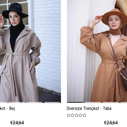
kot - Bej
Oversize Trençkot - Taba
€24,64
€24,64