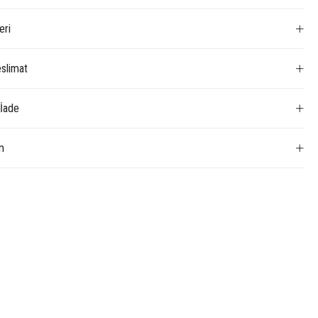
eri
slimat
 İade
m