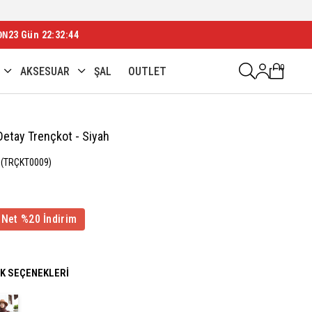
ON
23 Gün 22:32:42
0
AKSESUAR
ŞAL
OUTLET
etay Trençkot - Siyah
(TRÇKT0009)
 Net %20 İndirim
NK SEÇENEKLERI