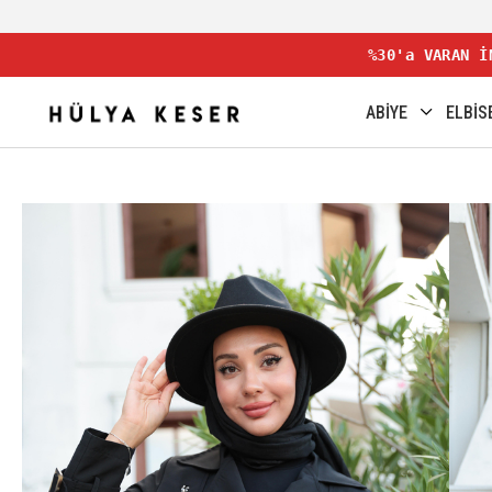
%30'a VARAN İ
ABİYE
ELBİS