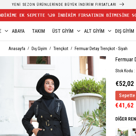
YENİ SEZON ÜRÜNLERİNDE BÜYÜK İNDİRİM FIRSATLARI
NDİRİME EK SEPETTE %20 İNDİRİM FIRSATININ BİTMESİNE S
E
ABAYA
TAKIM
ÜST GİYİM
ALT GİYİM
DIŞ GİYİM
Anasayfa
Dış Giyim
Trençkot
Fermuar Detay Trençkot - Siyah
Fermuar D
Stok Kodu
€52,02
Sepette
€41,62
DIĞER RE