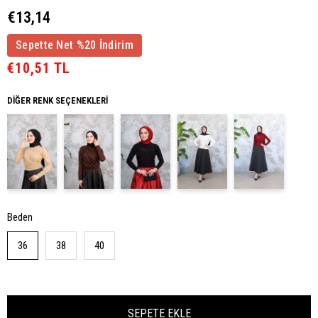
€13,14
Sepette Net %20 İndirim
€10,51 TL
DIĞER RENK SEÇENEKLERI
Beden
36
38
40