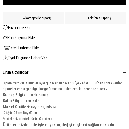
Whatsapp ile sipariş
Telefonla Sipariş
Favorilere Ekle
Koleksiyona Ekle
İstek Listeme Ekle
Fiyat Düşünce Haber Ver
Ürün Özellikleri
Sipariş verdiğiniz ürünler aynı gün içerisinde 17:00’ye kadar, 17:00’den sonra verilen
siparişler ertesi gün ilgili kargo firmasına teslim etmek üzere hazırlıyoruz.
Kumaş Bilgisi:
Esnek Kumaş
Kalıp Bilgisi:
Tam Kalıp
Model Ölçüleri:
Boy: 1.70, Kilo: 52
Göğüs:96 cm Boy:62 cm
S
Modelin üzerindeki ürün
bedendir.
Ürünlerimizde iade işlemi yoktur;değişim işlemi sağlanmaktadır.