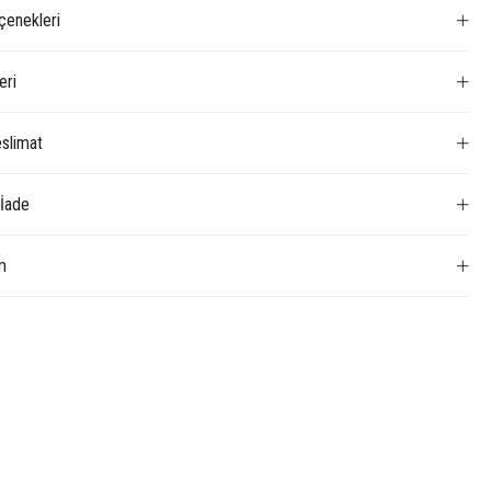
enekleri
eri
slimat
 İade
m