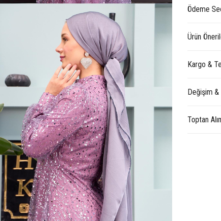
Ödeme Seç
Ürün Öneril
Kargo & Te
Değişim &
Toptan Alı