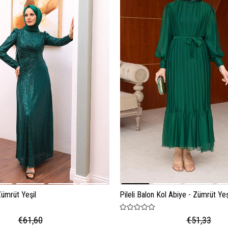
Zümrüt Yeşil
Pileli Balon Kol Abiye - Zümrüt Yeş
€61,60
€51,33