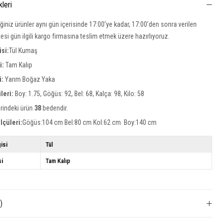
kleri
iğiniz ürünler aynı gün içerisinde 17:00’ye kadar, 17:00’den sonra verilen
rtesi gün ilgili kargo firmasına teslim etmek üzere hazırlıyoruz.
si:
Tül Kumaş
si:
Tam Kalıp
i:
Yarım Boğaz Yaka
leri:
Boy: 1.75, Göğüs: 92, Bel: 68, Kalça: 98, Kilo: 58
rindeki ürün
38
bedendir.
lçüleri:
Göğüs:104 cm Bel:80 cm Kol:62 cm Boy:140 cm
isi
Tül
si
Tam Kalıp
)