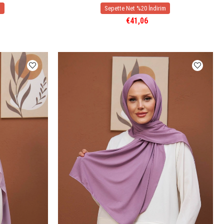
€41,06