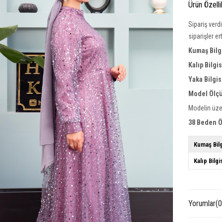
Ürün Özelli
Sipariş verd
siparişler e
Kumaş Bilgi
Kalıp Bilgi
Yaka Bilgis
Model Ölçü
Modelin üze
38 Beden Ö
Kumaş Bilg
Kalıp Bilgi
Yorumlar
(0