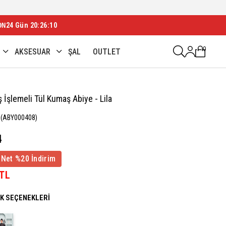
ON
24 Gün 20:26:08
0
AKSESUAR
ŞAL
OUTLET
 İşlemeli Tül Kumaş Abiye - Lila
(ABY000408)
4
 Net %20 İndirim
 TL
NK SEÇENEKLERI