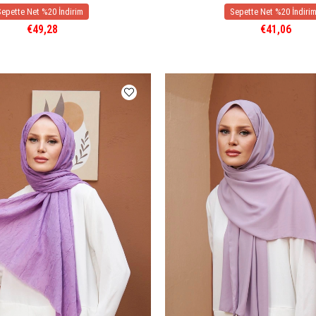
€49,28
€41,06