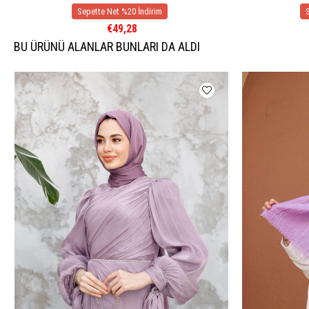
€49,28
BU ÜRÜNÜ ALANLAR BUNLARI DA ALDI