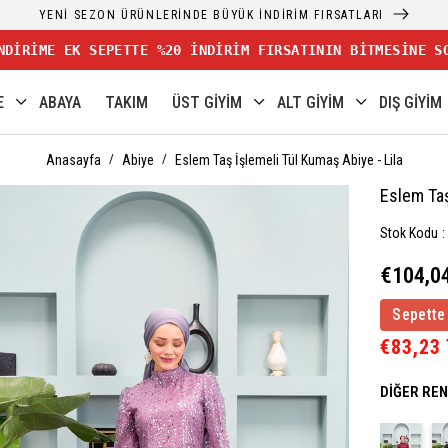
YENİ SEZON ÜRÜNLERİNDE BÜYÜK İNDİRİM FIRSATLARI
NDİRİME EK SEPETTE %20 İNDİRİM FIRSATININ BİTMESİNE S
E
ABAYA
TAKIM
ÜST GİYİM
ALT GİYİM
DIŞ GİYİM
Anasayfa
Abiye
Eslem Taş İşlemeli Tül Kumaş Abiye - Lila
Eslem Taş
Stok Kodu
€104,0
Sepette
€83,23
DIĞER RE