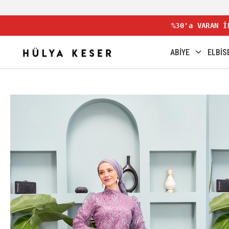
%30'a VARAN İ
ABİYE
ELBİS