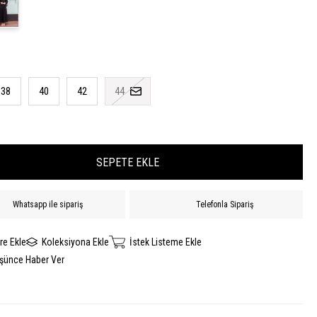
38
40
42
44
Whatsapp ile sipariş
Telefonla Sipariş
re Ekle
Koleksiyona Ekle
İstek Listeme Ekle
üşünce Haber Ver