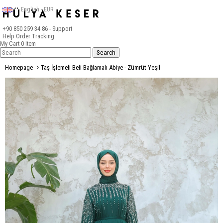
English - EUR
+90 850 259 34 86
- Support
Help
Order Tracking
My Cart
0
Item
Homepage
Taş İşlemeli Beli Bağlamalı Abiye - Zümrüt Yeşil