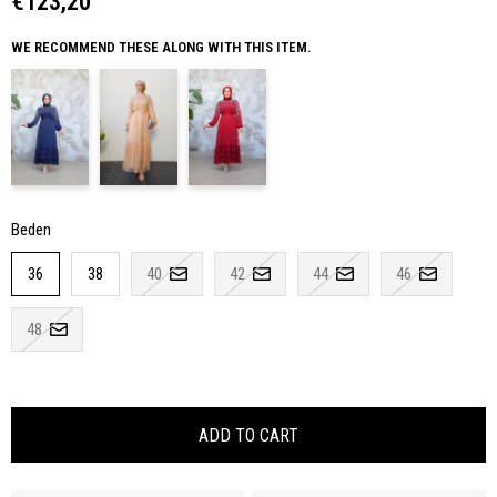
€123,20
WE RECOMMEND THESE ALONG WITH THIS ITEM.
Beden
36
38
40
42
44
46
48